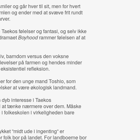
iler og går hver til sit, men for hvert
himlen og ender med at svæve frit rundt
rver.
 Taekos følelser og fantasi, og selv ikke
sdramaet
Boyhood
rammer følelsen af at
liv, barndom versus den voksne
levelser på farmen og hendes minder
sistentiel refleksion.
ser for den unge mand Toshio, som
elsker at være økologisk landmand.
 dyb interesse i Taekos
til at tænke nærmere over dem. Måske
 folkeskolen i virkeligheden bare
kket ”midt ude i ingenting” er
 folk bor på landet. For landboerne bor