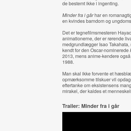
de bestemt ikke i ingenting.
Minder fra i går
har en romanagtig
en kvindes barndom og ungdomsliv
Det er tegnefilmsmesteren Hayao 
animationerne, der er rørende liva
medgrundlægger Isao Takahata, 
kendt for den Oscar-nominerede
2013, mens anime-kendere også 
1988.
Man skal ikke forvente et hæsbl
opmærksomme tilskuer vil opdage e
eftertanke om eksistensens mange 
mirakel, der kaldes et menneskeli
Trailer: Minder fra i går