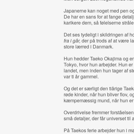
Japanerne kan noget med pen og p
De har en sans for at fange detalj
karikere dem, så følelserne stråler
Det ses tydeligt i skildringen af
fra i går,
der på trods af at være la
store lærred i Danmark.
Hun hedder Taeko Okajima og er 2
Tokyo, hvor hun arbejder. Hun er p
landet, men inden hun tager af ste
var ti år gammel.
Og det er særligt den tiårige Tae
røde kinder, når hun bliver flov
kæmpemæssig mund, når hun er o
Overdrivelse fremmer forståelsen, 
små detaljer, der får universet til 
På Taekos ferie arbejder hun i 