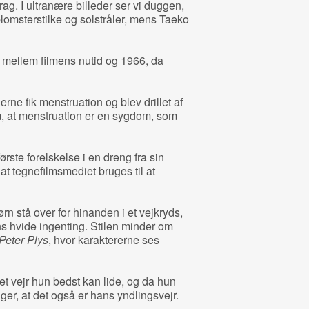
ag. I ultranære billeder ser vi duggen,
lomsterstilke og solstråler, mens Taeko
e mellem filmens nutid og 1966, da
rne fik menstruation og blev drillet af
, at menstruation er en sygdom, som
rste forelskelse i en dreng fra sin
 at tegnefilmsmediet bruges til at
rn stå over for hinanden i et vejkryds,
s hvide ingenting. Stilen minder om
Peter Plys
, hvor karaktererne ses
t vejr hun bedst kan lide, og da hun
ger, at det også er hans yndlingsvejr.