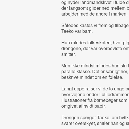
og nyder landmandslivet i fulde dr
der langsomt glider ned mellem b
arbejder med de andre i marken.
Således kastes vi frem og tilbag
Taeko var barn.
Hun mindes folkeskolen, hvor pige
drengene, der var overbeviste om
smitter.
Men ikke mindst mindes hun sin fø
parallelklasse. Det er særligt her,
beskrive mindet om en følelse.
Langt oppefra ser vi de to unge bø
hvor vejene ender i billedrammen
illustrationer fra børnebøger som
omgivet af hvidt papir.
Drengen spørger Taeko, om hvilke
svarer overskyet, smiler han og si