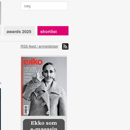
awards 2025
shortlist
RSS-feed / anmeldelser
i