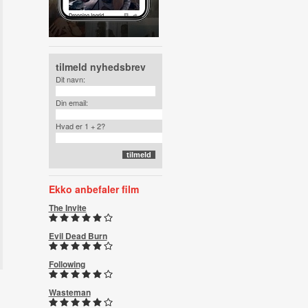
tilmeld nyhedsbrev
Dit navn:
Din email:
Hvad er 1 + 2?
Ekko anbefaler film
The Invite
Evil Dead Burn
Following
Wasteman