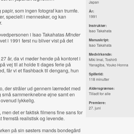
Japan
apir, som ingen fotograf kan trumfe.
År:
er, specielt i mennesker, og kan
1991
.
Instruktør:
Isao Takahata
 hovedpersonen i Isao Takahatas
Minder
vet i 1991 først nu bliver vist på det
Manuskript:
Isao Takahata
Medvirkende:
7 år, da vi møder hende på kontoret i
Miki Imai, Toshirô
å vej til at holde ti dages ferie på
Yanagiba, Youko Honna
d, får vi et flashback til dengang, hun
Spilletid:
118 minutter
ko, der stråler ud gennem lærredet med
Aldersgrænse:
, og små sammenknebne øjne samt en
Tilladt for alle
venud lykkelig.
Premiere:
27. juni
men det er faktisk filmens fine sans for
at fremstå realistisk og levende.
marken på sin søsters mands bondegård