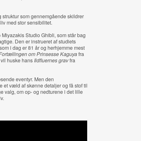
 struktur som gennemgående skildrer
 med stor sensibilitet.
Miyazakis Studio Ghibli, som står bag
gtige. Den er instrueret af studiets
som i dag er 81 år og herhjemme mest
Fortællingen om Prinsesse Kaguya
fra
vil huske hans
Ildfluernes grav
fra
æsende eventyr. Men den
t væld af skønne detaljer og få stof til
valg, om op- og nedturene i det lille
v.