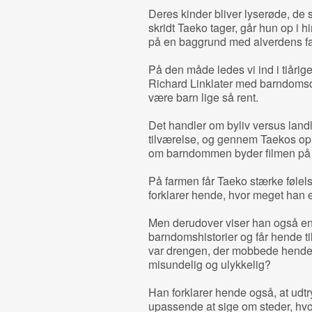
Deres kinder bliver lyserøde, de sm
skridt Taeko tager, går hun op i 
på en baggrund med alverdens fa
På den måde ledes vi ind i tiårige
Richard Linklater med barndom
være barn lige så rent.
Det handler om byliv versus land
tilværelse, og gennem Taekos op
om barndommen byder filmen på ek
På farmen får Taeko stærke følel
forklarer hende, hvor meget han 
Men derudover viser han også en
barndomshistorier og får hende 
var drengen, der mobbede hende i
misundelig og ulykkelig?
Han forklarer hende også, at udtry
upassende at sige om steder, hvor