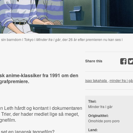
 sin barndom i Tokyo i
Minder fra i går
, der 26 år efter premieren nu kan ses i
Share this
nsk anime-klassiker fra 1991 om den
grafpremiere.
isao takahata
,
minder fra i gå
Titel:
Minder fra i går
en Leth hårdt og kontant i dokumentaren
 Trier, der hader mediet lige så meget,
Originaltitel:
gnefilm.
Omohide poro poro
Land:
set en japansk tegnefilm?