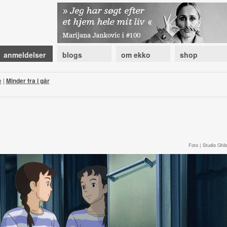
anmeldelser
blogs
om ekko
shop
e
|
Minder fra i går
Foto | Studio Ghibl