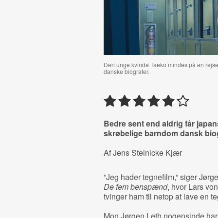
Den unge kvinde Taeko mindes på en rejse
danske biografer.
Bedre sent end aldrig får japa
skrøbelige barndom dansk bio
Af Jens Steinicke Kjær
”Jeg hader tegnefilm,” siger Jørg
De fem benspænd
, hvor Lars von
tvinger ham til netop at lave en te
Mon Jørgen Leth nogensinde har 