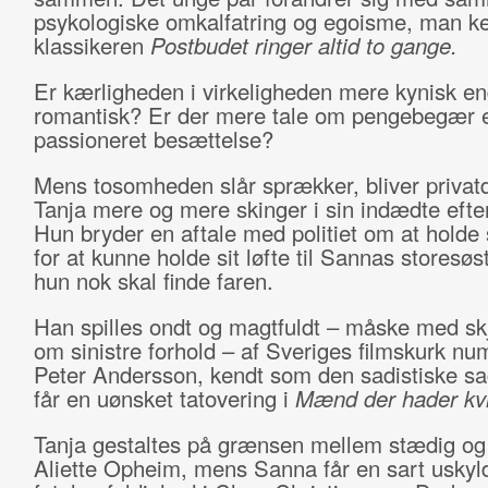
psykologiske omkalfatring og egoisme, man ke
klassikeren
Postbudet ringer altid to gange.
Er kærligheden i virkeligheden mere kynisk e
romantisk? Er der mere tale om pengebegær 
passioneret besættelse?
Mens tosomheden slår sprækker, bliver privat
Tanja mere og mere skinger i sin indædte efte
Hun bryder en aftale med politiet om at holde
for at kunne holde sit løfte til Sannas storesøs
hun nok skal finde faren.
Han spilles ondt og magtfuldt – måske med skj
om sinistre forhold – af Sveriges filmskurk nu
Peter Andersson, kendt som den sadistiske sag
får en uønsket tatovering i
Mænd der hader kv
Tanja gestaltes på grænsen mellem stædig og 
Aliette Opheim, mens Sanna får en sart uskyl