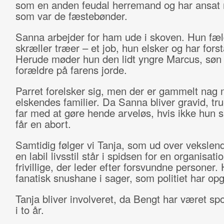
som en anden feudal herremand og har ansat
som var de fæstebønder.
Sanna arbejder for ham ude i skoven. Hun fæl
skræller træer – et job, hun elsker og har fors
Herude møder hun den lidt yngre Marcus, søn
forældre på farens jorde.
Parret forelsker sig, men der er gammelt nag
elskendes familier. Da Sanna bliver gravid, tr
far med at gøre hende arveløs, hvis ikke hun s
får en abort.
Samtidig følger vi Tanja, som ud over vekslen
en labil livsstil står i spidsen for en organisatio
frivillige, der leder efter forsvundne personer.
fanatisk snushane i sager, som politiet har opg
Tanja bliver involveret, da Bengt har været sp
i to år.