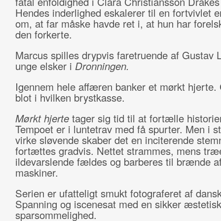
fatal enfoldighed i Clara Christiansson Drakes 
Hendes inderlighed eskalerer til en fortvivlet 
om, at far måske havde ret i, at hun har forelsk
den forkerte.
Marcus spilles drypvis faretruende af Gustav 
unge elsker i
Dronningen.
Igennem hele affæren banker et mørkt hjerte.
blot i hvilken brystkasse.
Mørkt hjerte
tager sig tid til at fortælle historie
Tempoet er i luntetrav med få spurter. Men i st
virke sløvende skaber det en inciterende stem
fortættes gradvis. Nettet strammes, mens træ
ildevarslende fældes og barberes til brænde 
maskiner.
Serien er ufatteligt smukt fotograferet af dans
Spanning og iscenesat med en sikker æstetis
sparsommelighed.