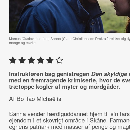
Marcus (Gustav Lindh) og Sanna (Clara Christiansson Drake) forelsker sig 
mange og mørke.
Instruktøren bag genistregen
Den skyldige
e
med en fremragende krimiserie, hvor de sv
trætoppe kogler af myter og mordgåder.
Af Bo Tao Michaëlis
Sanna vender færdiguddannet hjem til sin fars
ejendom i et skovrigt område i Skåne. Farman
egnens patriark med masser af penge og magt