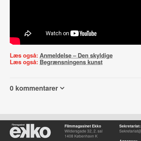
Læs også:
Anmeldelse – Den skyldige
Læs også:
Begrænsningens kunst
0 kommentarer
Filmmagasinet Ekko
Sekretariat:
Wildersgade 32, 2. sal
Sekretariat@
1408 København K