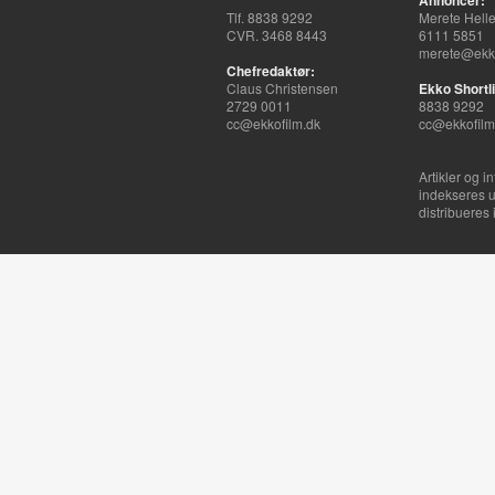
Annoncer:
Tlf. 8838 9292
Merete Hell
CVR. 3468 8443
6111 5851
merete@ekko
Chefredaktør:
Claus Christensen
Ekko Shortli
2729 0011
8838 9292
cc@ekkofilm.dk
cc@ekkofilm
Artikler og i
indekseres u
distribueres