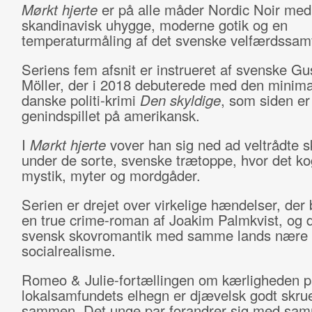
Mørkt hjerte
er på alle måder Nordic Noir med
skandinavisk uhygge, moderne gotik og en
temperaturmåling af det svenske velfærdssam
Seriens fem afsnit er instrueret af svenske Gu
Möller, der i 2018 debuterede med den minimal
danske politi-krimi
Den skyldige
, som siden er
genindspillet på amerikansk.
I
Mørkt hjerte
vover han sig ned ad veltrådte s
under de sorte, svenske trætoppe, hvor det ko
mystik, myter og mordgåder.
Serien er drejet over virkelige hændelser, der 
en true crime-roman af Joakim Palmkvist, og 
svensk skovromantik med samme lands nære
socialrealisme.
Romeo & Julie-fortællingen om kærligheden p
lokalsamfundets elhegn er djævelsk godt skru
sammen. Det unge par forandrer sig med sa