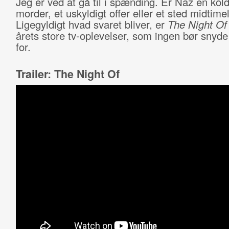
Jeg er ved at gå til i spænding. Er Naz en kol
morder, et uskyldigt offer eller et sted midtim
Ligegyldigt hvad svaret bliver, er
The Night O
årets store tv-oplevelser, som ingen bør snyde
for.
Trailer: The Night Of