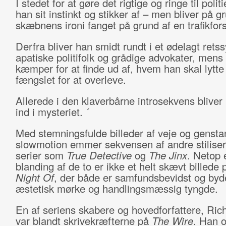
I stedet for at gøre det rigtige og ringe til politi
han sit instinkt og stikker af – men bliver på g
skæbnens ironi fanget på grund af en trafikfor
Derfra bliver han smidt rundt i et ødelagt rets
apatiske politifolk og grådige advokater, mens
kæmper for at finde ud af, hvem han skal lytte t
fængslet for at overleve.
Allerede i den klaverbårne introsekvens blive
ind i mysteriet. ´
Med stemningsfulde billeder af veje og gensta
slowmotion emmer sekvensen af andre stilis
serier som
True Detective
og
The Jinx
. Netop 
blanding af de to er ikke et helt skævt billede
Night Of
, der både er samfundsbevidst og byd
æstetisk mørke og handlingsmæssig tyngde.
En af seriens skabere og hovedforfattere, Rich
var blandt skrivekræfterne på
The Wire
. Han 