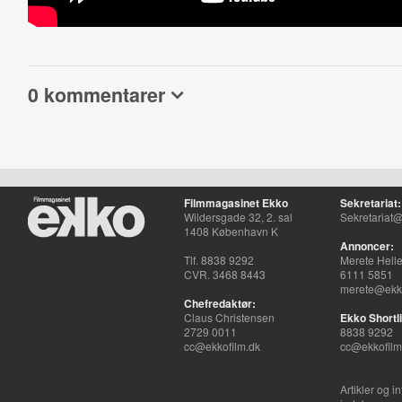
0 kommentarer
Filmmagasinet Ekko
Sekretariat:
Wildersgade 32, 2. sal
Sekretariat@
1408 København K
Annoncer:
Tlf. 8838 9292
Merete Hell
CVR. 3468 8443
6111 5851
merete@ekko
Chefredaktør:
Claus Christensen
Ekko Shortli
2729 0011
8838 9292
cc@ekkofilm.dk
cc@ekkofilm
Artikler og i