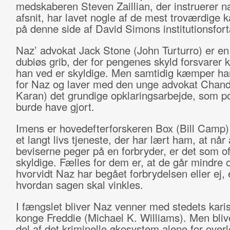
medskaberen Steven Zaillian, der instruerer n
afsnit, har lavet nogle af de mest troværdige k
på denne side af David Simons institutionsfort
Naz’ advokat Jack Stone (John Turturro) er e
dubiøs grib, der for pengenes skyld forsvarer k
han ved er skyldige. Men samtidig kæmper han
for Naz og laver med den unge advokat Chan
Karan) det grundige opklaringsarbejde, som pol
burde have gjort.
Imens er hovedefterforskeren Box (Bill Camp) 
et langt livs tjeneste, der har lært ham, at når 
beviserne peger på en forbryder, er det som o
skyldige. Fælles for dem er, at de går mindre o
hvorvidt Naz har begået forbrydelsen eller ej,
hvordan sagen skal vinkles.
I fængslet bliver Naz venner med stedets kari
konge Freddie (Michael K. Williams). Men bliv
del af det kriminelle økosystem alene for over