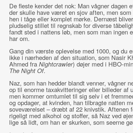
De fleste kender det nok: Man vågner dagen ef
der skulle have været en sjov aften, men som 
hen i tåge eller komplet mørke. Dernæst blive
pludselig stillet til regnskab for diverse tåbeli
fandt sted i nattens løb, men som man ingen e
har om.
Gang din værste oplevelse med 1000, og du er
ikke i nærheden af den situation, som Nasir K
Ahmed fra
Nightcrawler
) døjer med i HBO-min
The Night Of
.
Naz, som han hedder blandt venner, vågner ne
op til enorme taxakvitteringer eller billeder af 
men kommer omtumlet til sig selv i et fremme
og opdager, at kvinden, han tilbragte natten me
soveværelset – dræbt af 22 knivstik. Aftenen 
rigeligt med alkohol og stoffer, så Naz ved øje
lige så lidt, om han er skurken, som seerne gø