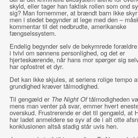
skyld, eller tager han faktisk rollen som ond s
sig? Man fornemmer, at brændt barn ikke skyr 
men i stedet begynder at lege med den – mås
kommentar til det nedbrudte, amerikanske
fængselssystem.
Endelig begynder selv de bekymrede forældr
i tvivl om sønnens personlighed, og det er
hjerteskærende, når hans mor spørger sig sel
har opfostret et dyr.
Det kan ikke skjules, at seriens rolige tempo af
grundighed kræver tålmodighed.
Til gengæld er
The Night Of
tålmodigheden væ
mens man venter på svar, emmer hvert eneste 
overskud. Frustrerende er det til gengæld, at
har ladet anmeldere se syv af de i alt otte afsn
konklusionen altså stadig står uvis hen.