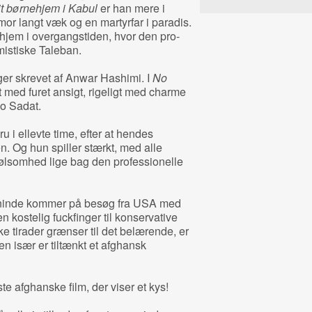
t børnehjem i Kabul
er han mere i
r langt væk og en martyrfar i paradis.
nehjem i overgangstiden, hvor den pro-
amistiske Taleban.
ger skrevet af Anwar Hashimi. I
No
t med furet ansigt, rigeligt med charme
oo Sadat.
ru i ellevte time, efter at hendes
en. Og hun spiller stærkt, med alle
følsomhed lige bag den professionelle
veninde kommer på besøg fra USA med
 kostelig fuckfinger til konservative
e tirader grænser til det belærende, er
en især er tiltænkt et afghansk
te afghanske film, der viser et kys!