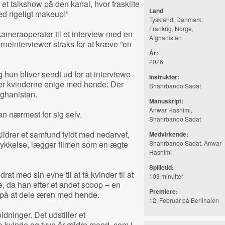
il et talkshow på den kanal, hvor fraskilte
Land
ed rigeligt makeup!”
Tyskland, Danmark,
Frankrig, Norge,
ameraoperatør til et interview med en
Afghanistan
rneinterviewer straks for at kræve ”en
År:
2026
 hun bliver sendt ud for at interviewe
Instruktør:
 er kvinderne enige med hende: Der
Shahrbanoo Sadat
fghanistan.
Manuskript:
Anwar Hashimi,
man nærmest for sig selv.
Shahrbanoo Sadat
ildrer et samfund fyldt med nedarvet,
Medvirkende:
trykkelse, lægger filmen som en ægte
Shahrbanoo Sadat, Anwar
Hashimi
Spilletid:
t med sin evne til at få kvinder til at
103 minutter
 da han efter et andet scoop – en
Premiere:
 på at dele æren med hende.
12. Februar på Berlinalen
dninger. Det udstiller et
 kvinde og tyve år ældre mand, som i