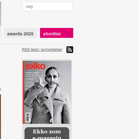
awards 2025
shortlist
RSS-feed / anmeldelser
j