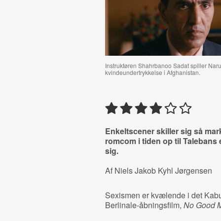
Instruktøren Shahrbanoo Sadat spiller Naru
kvindeundertrykkelse i Afghanistan.
Enkeltscener skiller sig så ma
romcom i tiden op til Talebans 
sig.
Af Niels Jakob Kyhl Jørgensen
Sexismen er kvælende i det Kabu
Berlinale-åbningsfilm,
No Good 