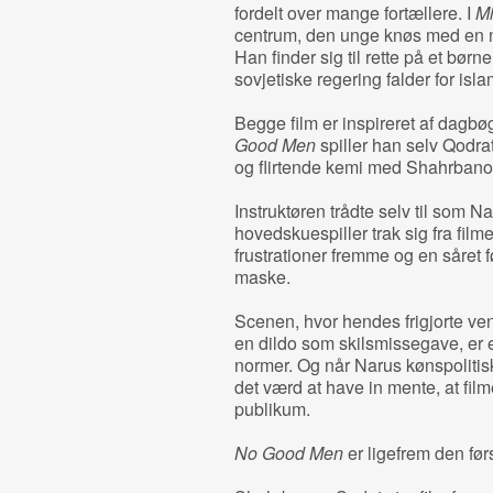
fordelt over mange fortællere. I
Mi
centrum, den unge knøs med en mo
Han finder sig til rette på et bør
sovjetiske regering falder for isl
Begge film er inspireret af dagbø
Good Men
spiller han selv Qodra
og flirtende kemi med Shahrban
Instruktøren trådte selv til som Na
hovedskuespiller trak sig fra film
frustrationer fremme og en såret 
maske.
Scenen, hvor hendes frigjorte 
en dildo som skilsmissegave, er en
normer. Og når Narus kønspolitisk
det værd at have in mente, at film
publikum.
No Good Men
er ligefrem den førs