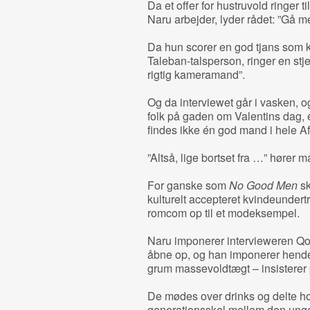
Da et offer for hustruvold ringer t
Naru arbejder, lyder rådet: ”Gå m
Da hun scorer en god tjans som k
Taleban-talsperson, ringer en stje
rigtig kameramand”.
Og da interviewet går i vasken, og
folk på gaden om Valentins dag,
findes ikke én god mand i hele A
”Altså, lige bortset fra …” hører 
For ganske som
No Good Men
sk
kulturelt accepteret kvindeunder
romcom op til et modeksempel.
Naru imponerer intervieweren Qodra
åbne op, og han imponerer hende,
grum massevoldtægt – insisterer
De mødes over drinks og delte hol
generationsskel mellem den unge