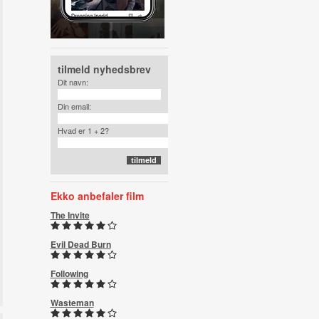
tilmeld nyhedsbrev
Dit navn:
Din email:
Hvad er 1 + 2?
Ekko anbefaler film
The Invite
Evil Dead Burn
Following
Wasteman