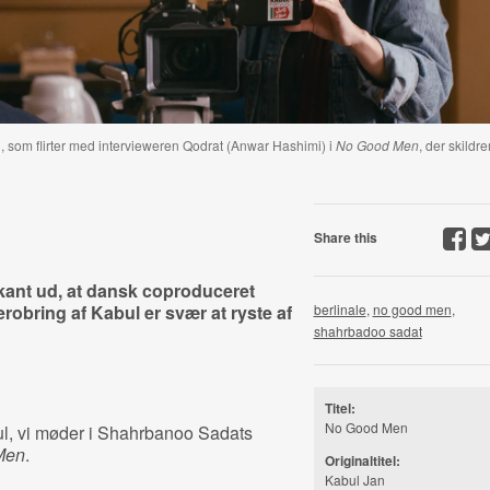
, som flirter med intervieweren Qodrat (Anwar Hashimi) i
No Good Men
, der skildre
Share this
rkant ud, at dansk coproduceret
erobring af Kabul er svær at ryste af
berlinale
,
no good men
,
shahrbadoo sadat
Titel:
No Good Men
l, vi møder i Shahrbanoo Sadats
Men
.
Originaltitel:
Kabul Jan