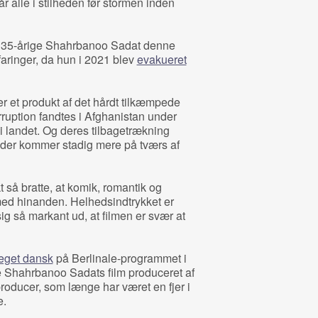
r alle i stilheden før stormen inden
t 35-årige Shahrbanoo Sadat denne
aringer, da hun i 2021 blev
evakueret
 er et produkt af det hårdt tilkæmpede
rruption fandtes i Afghanistan under
i landet. Og deres tilbagetrækning
, der kommer stadig mere på tværs af
t så bratte, at komik, romantik og
 med hinanden. Helhedsindtrykket er
ig så markant ud, at filmen er svær at
eget dansk
på Berlinale-programmet i
e Shahrbanoo Sadats film produceret af
roducer, som længe har været en fjer i
e.