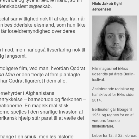
Niels Jakob Kyhl
, lidenskabsløst ægteskab.
Jørgensen
ial samvittighed nok til at sige fra, når
 sin besidderiske eksmand, som hun ikke
 han får forældremyndighed over deres
n imod, men har også livserfaring nok til
sig langsomt.
idligere film, ved man, hvordan Qodrat
Filmmagasinet Ekkos
od Men
er den tredje af fem planlagte
udsendte på årets Berlin-
festival.
har Qodrat figureret i dem alle.
Assisterende redaktør og
ørnehyrder i Afghanistans
har skrevet for Ekko siden
rtrykkelse – barnebrude og flerkoneri –
2014.
ationerne. En magisk-realistisk
Berlinalen går tilbage til
rne spejles i den snarlige invasion af
1951 og regnes for en af
kansk hjælp står parat til at vælte det
verdens førende
filmfestivaler.
Løber fra 12. til 22. februar.
 mange i en smuk, men løs historie