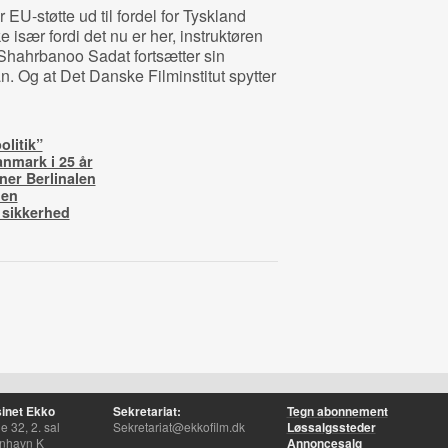
EU-støtte ud til fordel for Tyskland
sær fordi det nu er her, instruktøren
t Shahrbanoo Sadat fortsætter sin
n. Og at Det Danske Filminstitut spytter
olitik”
anmark i 25 år
ner Berlinalen
den
 sikkerhed
inet Ekko
Sekretariat:
Tegn abonnement
 32, 2. sal
Sekretariat@ekkofilm.dk
Løssalgssteder
nhavn K
Annoncesalg