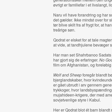
øvrigt er familiefar i et livslangt
Naru vil have forandring og har soc
det gælder. Ikke mindst over for
tør blive skilt fra af frygt for, at
treårige søn.
Qodrat er elsket for at tale magte
at vide, at tandhjulene bevæger 
Har man set Shahrbanoo Sadats t
har gjort sig de erfaringer.
No Go
film om Afghanistan, og foreløbig 
Wolf and Sheep
foregår blandt b
bjerglandskaber, hvor kvindeunde
er gået ubrudt i arv gennem gener
trykkoger, hvor landsbyspændinge
mujahideen-krigere, der med ameri
sovjetvenlige styre i Kabul.
Her er Qodrat blot ét barn blandt