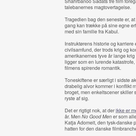
Shahrbanoo Sadats tre film foregå
talebanernes magtovertagelse.
Tragedien bag den seneste er, a
gang kan trække på sine egne erf
med sin familie fra Kabul.
Instruktørens historie og karriere
civilsamfund, der trods krig og ko
amerikanernes tyve år lange krig 
ligger som en lurende katastrofe
filmens spirende romantik.
Toneskiftene er særligt i sidste ak
drabelig alvor kommer i konflikt
broget, men enkeltscener skiller s
ryste af sig.
Det er rigtigt nok, at der
ikke er m
år. Men
No Good Men
er som all
Katja Adomeit, den tysk-danske p
hatten for den danske filmbranch