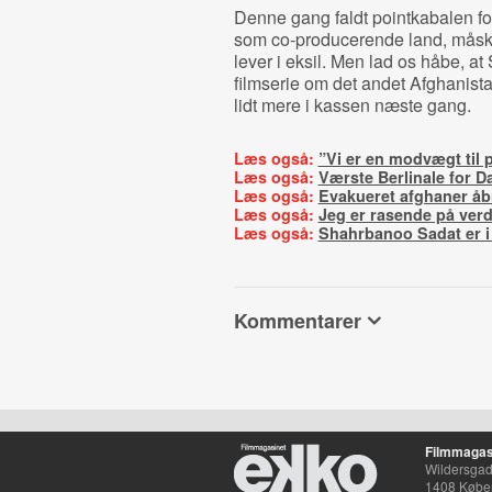
Denne gang faldt pointkabalen for 
som co-producerende land, måske i
lever i eksil. Men lad os håbe, a
filmserie om det andet Afghanista
lidt mere i kassen næste gang.
Læs også:
”Vi er en modvægt til p
Læs også:
Værste Berlinale for D
Læs også:
Evakueret afghaner åb
Læs også:
Jeg er rasende på ver
Læs også:
Shahrbanoo Sadat er i
Kommentarer
Filmmagas
Wildersgade
1408 Købe