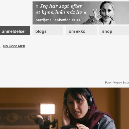
anmeldelser
blogs
om ekko
shop
e
|
No Good Men
Foto | Virginie Surde