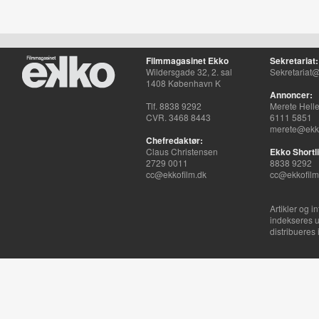
Filmmagasinet Ekko
Sekretariat:
Wildersgade 32, 2. sal
Sekretariat@
1408 København K
Annoncer:
Tlf. 8838 9292
Merete Hell
CVR. 3468 8443
6111 5851
merete@ekko
Chefredaktør:
Claus Christensen
Ekko Shortli
2729 0011
8838 9292
cc@ekkofilm.dk
cc@ekkofilm
Artikler og i
indekseres u
distribueres