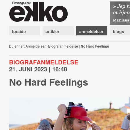
forside
artikler
anmeldelser
blogs
Du er her:
Anmeldelser
|
Biografanmeldelse
|
No Hard Feelings
BIOGRAFANMELDELSE
21. JUNI 2023 | 16:48
No Hard Feelings