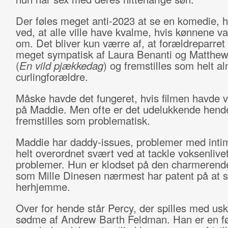
Der føles meget anti-2023 at se en komedie, 
ved, at alle ville have kvalme, hvis kønnene va
om. Det bliver kun værre af, at forældreparret 
meget sympatisk af Laura Benanti og Matthew
(
En vild pjækkedag
) og fremstilles som helt a
curlingforældre.
Måske havde det fungeret, hvis filmen havde 
på Maddie. Men ofte er det udelukkende hend
fremstilles som problematisk.
Maddie har daddy-issues, problemer med intim
helt overordnet svært ved at tackle voksenlive
problemer. Hun er klodset på den charmeren
som Mille Dinesen nærmest har patent på at sp
herhjemme.
Over for hende står Percy, der spilles med usk
sødme af Andrew Barth Feldman. Han er en f