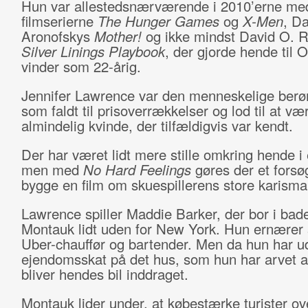
Hun var allestedsnærværende i 2010’erne med 
filmserierne
The Hunger Games
og
X-Men
, D
Aronofskys
Mother!
og ikke mindst David O. R
Silver Linings Playbook
, der gjorde hende til 
vinder som 22-årig.
Jennifer Lawrence var den menneskelige ber
som faldt til prisoverrækkelser og lod til at væ
almindelig kvinde, der tilfældigvis var kendt.
Der har været lidt mere stille omkring hende i 
men med
No Hard Feelings
gøres der et forsø
bygge en film om skuespillerens store karisma
Lawrence spiller Maddie Barker, der bor i bad
Montauk lidt uden for New York. Hun ernærer
Uber-chauffør og bartender. Men da hun har 
ejendomsskat på det hus, som hun har arvet af
bliver hendes bil inddraget.
Montauk lider under, at købestærke turister ov