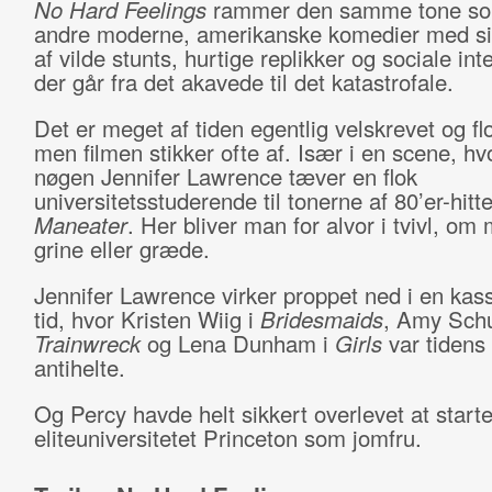
No Hard Feelings
rammer den samme tone s
andre moderne, amerikanske komedier med si
af vilde stunts, hurtige replikker og sociale int
der går fra det akavede til det katastrofale.
Det er meget af tiden egentlig velskrevet og flo
men filmen stikker ofte af. Især i en scene, hv
nøgen Jennifer Lawrence tæver en flok
universitetsstuderende til tonerne af 80’er-hitte
Maneater
. Her bliver man for alvor i tvivl, om
grine eller græde.
Jennifer Lawrence virker proppet ned i en kas
tid, hvor Kristen Wiig i
Bridesmaids
, Amy Sch
Trainwreck
og Lena Dunham i
Girls
var tidens 
antihelte.
Og Percy havde helt sikkert overlevet at start
eliteuniversitetet Princeton som jomfru.