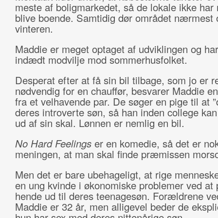
meste af boligmarkedet, så de lokale ikke har r
blive boende. Samtidig dør området nærmest
vinteren.
Maddie er meget optaget af udviklingen og ha
indædt modvilje mod sommerhusfolket.
Desperat efter at få sin bil tilbage, som jo er r
nødvendig for en chauffør, besvarer Maddie e
fra et velhavende par. De søger en pige til at ”
deres introverte søn, så han inden college k
ud af sin skal. Lønnen er nemlig en bil.
No Hard Feelings
er en komedie, så det er no
meningen, at man skal finde præmissen mors
Men det er bare ubehageligt, at rige menneske
en ung kvinde i økonomiske problemer ved at p
hende ud til deres teenagesøn. Forældrene ved
Maddie er 32 år, men alligevel beder de ekspli
hun har sex med deres nittenårige søn.