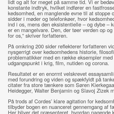
lidt og alt for meget på samme tid. Vi er bedø
konstante indtryk, hvilket indfører en fastfross
kedsomhed, en manglende evne til at stoppe o
sidder i møder og telefonkøer, hvor kedsomhe
ind i os, mens den eksistentielle – og dybe –
er en mangelvare. Den, der tøer verden op og
for os,” skriver forfatteren.
På omkring 200 sider reflekterer forfatteren v
nysgerrigt over kedsomhedens historie, filosofi
problematikker med en række eksempler med
udgangspunkt i krig, film, nutiden og corona.
Resultatet er en enormt velskrevet essaysamlin
med forundring og viden og spækfyldt på tank
citater fra store tænkere som Søren Kierkegaa
Heidegger, Walter Benjamin og Slavoj Zizek m
På trods af Cordes’ klare agitation for kedso
tilbyder bogen en nuanceret gennemgang af 
Her bliver det præsenteret, hvordan nagende