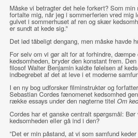
Måske vi betragter det hele forkert? Som min 
fortalte mig, når jeg i sommerferien vred mig 
gulvet i sommerhuset af ren og skær kedsomh
er sundt at kede sig.”
Det lød tåbeligt dengang, men måske havde h
For selv om vi gør alt for at forhindre, dæmpe
kedsomheden, bryder den konstant frem. Den 
filosof Walter Benjamin kaldte følelsen af ked
indbegrebet af det at leve i et moderne samfu
I en ny bog udforsker filminstruktør og forfatte
Sebastian Cordes fænomenet kedsomhed ge
række essays under den nøgterne titel
Om ke
Cordes har et ganske centralt spørgsmål: Bør 
kedsomheden eller gå ind i den?
”Det er min påstand, at vi som samfund keder o