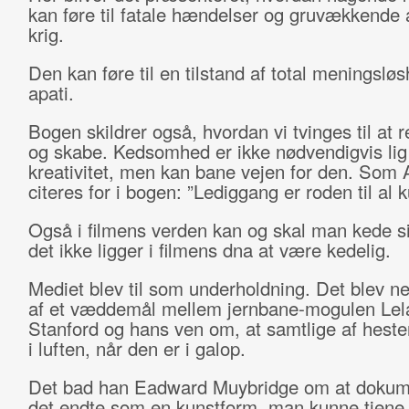
kan føre til fatale hændelser og gruvækkende 
krig.
Den kan føre til en tilstand af total meningslø
apati.
Bogen skildrer også, hvordan vi tvinges til at r
og skabe. Kedsomhed er ikke nødvendigvis li
kreativitet, men kan bane vejen for den. Som 
citeres for i bogen: ”Lediggang er roden til al k
Også i filmens verden kan og skal man kede s
det ikke ligger i filmens dna at være kedelig.
Mediet blev til som underholdning. Det blev ne
af et væddemål mellem jernbane-mogulen Lel
Stanford og hans ven om, at samtlige af heste
i luften, når den er i galop.
Det bad han Eadward Muybridge om at dokum
det endte som en kunstform, man kunne tjene 