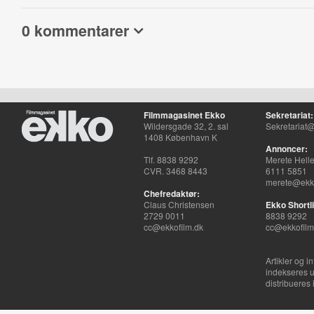
0 kommentarer
Filmmagasinet Ekko
Sekretariat:
Wildersgade 32, 2. sal
Sekretariat@
1408 København K
Annoncer:
Tlf. 8838 9292
Merete Hell
CVR. 3468 8443
6111 5851
merete@ekko
Chefredaktør:
Claus Christensen
Ekko Shortli
2729 0011
8838 9292
cc@ekkofilm.dk
cc@ekkofilm
Artikler og i
indekseres u
distribueres