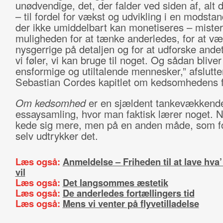
unødvendige, det, der falder ved siden af, alt
– til fordel for vækst og udvikling i en modsta
der ikke umiddelbart kan monetiseres – mister
muligheden for at tænke anderledes, for at væ
nysgerrige på detaljen og for at udforske ande
vi føler, vi kan bruge til noget. Og sådan bliver
ensformige og utiltalende mennesker,” afslutte
Sebastian Cordes kapitlet om kedsomhedens f
Om kedsomhed
er en sjældent tankevækkend
essaysamling, hvor man faktisk lærer noget. N
kede sig mere, men på en anden måde, som fo
selv udtrykker det.
Læs også:
Anmeldelse – Friheden til at lave hva
vil
Læs også:
Det langsommes æstetik
Læs også:
De anderledes fortællingers tid
Læs også:
Mens vi venter på flyvetilladelse