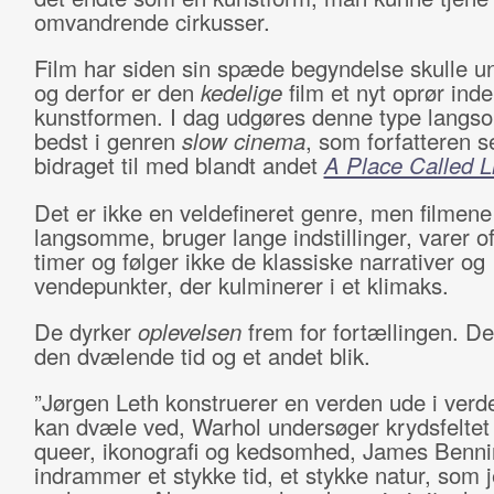
omvandrende cirkusser.
Film har siden sin spæde begyndelse skulle u
og derfor er den
kedelige
film et nyt oprør inde
kunstformen. I dag udgøres denne type langs
bedst i genren
slow cinema
, som forfatteren s
bidraget til med blandt andet
A Place Called L
Det er ikke en veldefineret genre, men filmene
langsomme, bruger lange indstillinger, varer 
timer og følger ikke de klassiske narrativer og
vendepunkter, der kulminerer i et klimaks.
De dyrker
oplevelsen
frem for fortællingen. De
den dvælende tid og et andet blik.
”Jørgen Leth konstruerer en verden ude i ver
kan dvæle ved, Warhol undersøger krydsfelte
queer, ikonografi og kedsomhed, James Benn
indrammer et stykke tid, et stykke natur, som 