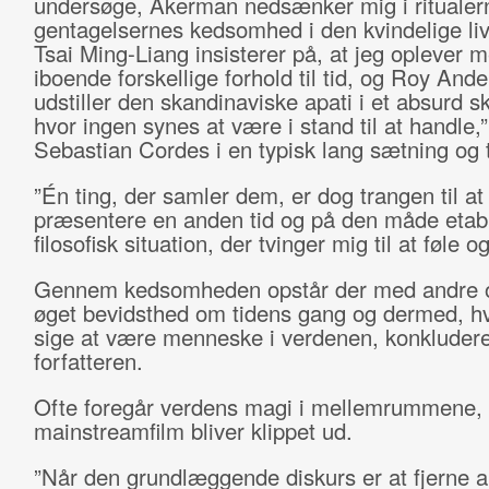
undersøge, Akerman nedsænker mig i ritualer
gentagelsernes kedsomhed i den kvindelige li
Tsai Ming-Liang insisterer på, at jeg oplever 
iboende forskellige forhold til tid, og Roy And
udstiller den skandinaviske apati i et absurd sk
hvor ingen synes at være i stand til at handle,”
Sebastian Cordes i en typisk lang sætning og ti
”Én ting, der samler dem, er dog trangen til at
præsentere en anden tid og på den måde etab
filosofisk situation, der tvinger mig til at føle 
Gennem kedsomheden opstår der med andre 
øget bevidsthed om tidens gang og dermed, hv
sige at være menneske i verdenen, konkluder
forfatteren.
Ofte foregår verdens magi i mellemrummene, 
mainstreamfilm bliver klippet ud.
”Når den grundlæggende diskurs er at fjerne al