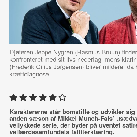
Djøferen Jeppe Nygren (Rasmus Bruun) finder
konfronteret med sit livs nederlag, mens klar
(Frederik Cilius Jørgensen) bliver mildere, da
kræftdiagnose.
Karaktererne står bomstille og udvikler sig a
anden sæson af Mikkel Munch-Fals’ usædva
vellykkede serie, der byder på uventet satir
velfærdssamfundets falliterklæring.