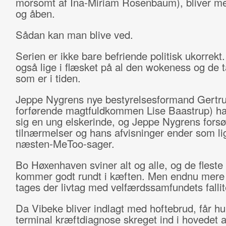
morsomt af Ina-Miriam Rosenbaum), bliver me
og åben.
Sådan kan man blive ved.
Serien er ikke bare befriende politisk ukorrekt
også lige i flæsket på al den wokeness og de t
som er i tiden.
Jeppe Nygrens nye bestyrelsesformand Gertru
forførende magtfuldkommen Lise Baastrup) ha
sig en ung elskerinde, og Jeppe Nygrens fors
tilnærmelser og hans afvisninger ender som li
næsten-MeToo-sager.
Bo Høxenhaven sviner alt og alle, og de fleste
kommer godt rundt i kæften. Men endnu mere
tages der livtag med velfærdssamfundets falli
Da Vibeke bliver indlagt med hoftebrud, får h
terminal kræftdiagnose skreget ind i hovedet a