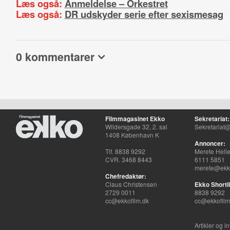
Læs også:
Anmeldelse – Orkestret
Læs også:
DR udskyder serie efter sexismesag
0 kommentarer
Filmmagasinet Ekko
Sekretariat:
Wildersgade 32, 2. sal
Sekretariat@
1408 København K
Annoncer:
Tlf. 8838 9292
Merete Hell
CVR. 3468 8443
6111 5851
merete@ekko
Chefredaktør:
Claus Christensen
Ekko Shortli
2729 0011
8838 9292
cc@ekkofilm.dk
cc@ekkofilm
Artikler og i