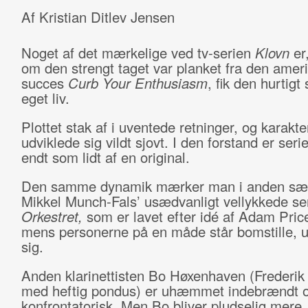
Af Kristian Ditlev Jensen
Noget af det mærkelige ved tv-serien
Klovn
er,
om den strengt taget var planket fra den amer
succes
Curb Your Enthusiasm
, fik den hurtigt 
eget liv.
Plottet stak af i uventede retninger, og karakt
udviklede sig vildt sjovt. I den forstand er seri
endt som lidt af en original.
Den samme dynamik mærker man i anden sæ
Mikkel Munch-Fals’ usædvanligt vellykkede se
Orkestret,
som er lavet efter idé af Adam Pric
mens personerne på en måde står bomstille, u
sig.
Anden klarinettisten Bo Høxenhaven (Frederik 
med heftig pondus) er uhæmmet indebrændt o
konfrontatorisk. Men Bo bliver pludselig mere