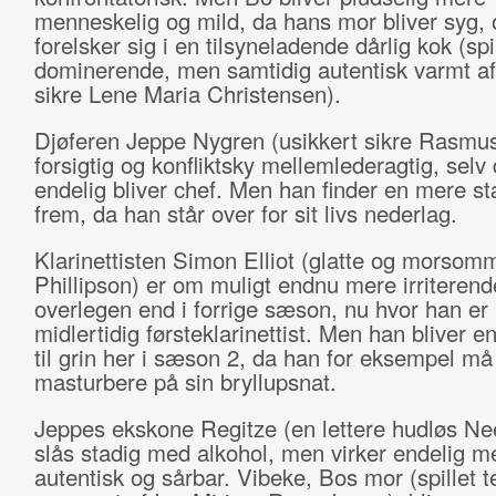
menneskelig og mild, da hans mor bliver syg,
forelsker sig i en tilsyneladende dårlig kok (spil
dominerende, men samtidig autentisk varmt af 
sikre Lene Maria Christensen).
Djøferen Jeppe Nygren (usikkert sikre Rasmus
forsigtig og konfliktsky mellemlederagtig, selv
endelig bliver chef. Men han finder en mere st
frem, da han står over for sit livs nederlag.
Klarinettisten Simon Elliot (glatte og morso
Phillipson) er om muligt endnu mere irriterend
overlegen end i forrige sæson, nu hvor han er 
midlertidig førsteklarinettist. Men han bliver 
til grin her i sæson 2, da han for eksempel må
masturbere på sin bryllupsnat.
Jeppes ekskone Regitze (en lettere hudløs Ne
slås stadig med alkohol, men virker endelig m
autentisk og sårbar. Vibeke, Bos mor (spillet 