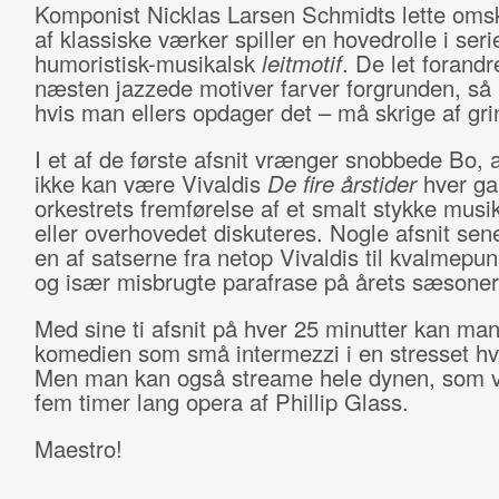
Komponist Nicklas Larsen Schmidts lette omsk
af klassiske værker spiller en hovedrolle i ser
humoristisk-musikalsk
leitmotif
. De let forandr
næsten jazzede motiver farver forgrunden, så
hvis man ellers opdager det – må skrige af gri
I et af de første afsnit vrænger snobbede Bo, a
ikke kan være Vivaldis
De fire årstider
hver ga
orkestrets fremførelse af et smalt stykke musik
eller overhovedet diskuteres. Nogle afsnit sene
en af satserne fra netop Vivaldis til kvalmepun
og især misbrugte parafrase på årets sæsone
Med sine ti afsnit på hver 25 minutter kan ma
komedien som små intermezzi i en stresset hv
Men man kan også streame hele dynen, som v
fem timer lang opera af Phillip Glass.
Maestro!