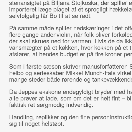
stenansigtet på Biljana Stojkoska, der spiller 
importeret læge plaget af et sprogligt hækkelø
selvfølgelig får Bo til at se rødt.
På samme måde spiller nedskæringer i det off
flere gange andenviolin, når folk bliver forkøled
der skal skrues ned for varmen. Hvis de da ik
vansmægter på et køkken, hvor kokken på et t
afslører, at hendes budget er på fire kroner pe
Som i første sæson skriver manusforfatteren 
Felbo og serieskaber Mikkel Munch-Fals virkeli
mange steder både rørende og tankevækkend
Da Jeppes ekskone endegyldigt bryder med h
alle prøver at lade, som om det er helt fint – b
faktisk ret sørgmodig indvendig.
Handling, replikker og den fine personinstrukt
sig til noget helstøbt.