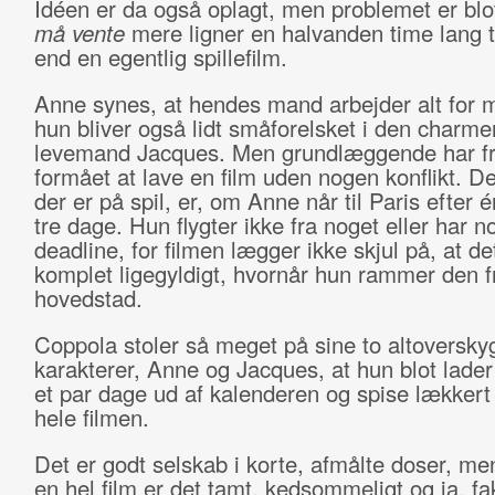
Idéen er da også oplagt, men problemet er blo
må vente
mere ligner en halvanden time lang tu
end en egentlig spillefilm.
Anne synes, at hendes mand arbejder alt for 
hun bliver også lidt småforelsket i den charm
levemand Jacques. Men grundlæggende har f
formået at lave en film uden nogen konflikt. De
der er på spil, er, om Anne når til Paris efter én
tre dage. Hun flygter ikke fra noget eller har 
deadline, for filmen lægger ikke skjul på, at de
komplet ligegyldigt, hvornår hun rammer den 
hovedstad.
Coppola stoler så meget på sine to altoversk
karakterer, Anne og Jacques, at hun blot lade
et par dage ud af kalenderen og spise lækker
hele filmen.
Det er godt selskab i korte, afmålte doser, m
en hel film er det tamt, kedsommeligt og ja, fak