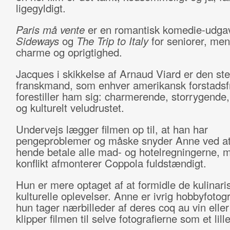
ligegyldigt.
Paris må vente
er en romantisk komedie-udga
Sideways
og
The Trip to Italy
for seniorer, me
charme og oprigtighed.
Jacques i skikkelse af Arnaud Viard er den st
franskmand, som enhver amerikansk forstadsf
forestiller ham sig: charmerende, storrygende
og kulturelt veludrustet.
Undervejs lægger filmen op til, at han har
pengeproblemer og måske snyder Anne ved at
hende betale alle mad- og hotelregningerne, 
konflikt afmonterer Coppola fuldstændigt.
Hun er mere optaget af at formidle de kulinari
kulturelle oplevelser. Anne er ivrig hobbyfotogr
hun tager nærbilleder af deres coq au vin eller
klipper filmen til selve fotografierne som et lil