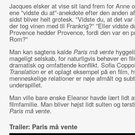
Jacques elsker at vise sit land frem for Anne o
ene ”vidste du at”-anekdote efter den anden af,
sidst bliver helt grotesk. ”Vidste du, at det va
der tog vinen med til Frankrig?” ”Eller vidste d
Provence hedder Provence, fordi den var en pro
Rom?”
Man kan sagtens kalde
Paris må vente
hyggeli
mageligt selskab, for naturligvis behøver en fi
dramatisk og omfattende konflikt. Sofia Coppo
Translation
er et oplagt eksempel på en film, h
menneskelige relationer er nøje afmålt og subti
underspillet.
Man ville bare ønske Eleanor havde lært lidt af
filmfamilie. Man bliver højst lidt sulten og tørst
Paris må vente
.
Trailer: Paris må vente