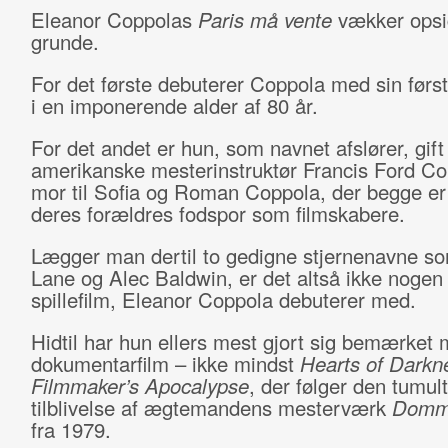
Eleanor Coppolas
Paris må vente
vækker opsig
grunde.
For det første debuterer Coppola med sin første
i en imponerende alder af 80 år.
For det andet er hun, som navnet afslører, gif
amerikanske mesterinstruktør Francis Ford Co
mor til Sofia og Roman Coppola, der begge er 
deres forældres fodspor som filmskabere.
Lægger man dertil to gedigne stjernenavne s
Lane og Alec Baldwin, er det altså ikke nogen
spillefilm, Eleanor Coppola debuterer med.
Hidtil har hun ellers mest gjort sig bemærket
dokumentarfilm – ikke mindst
Hearts of Darkn
Filmmaker’s Apocalypse
, der følger den tumul
tilblivelse af ægtemandens mesterværk
Domm
fra 1979.