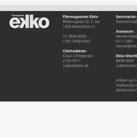
Filmmagasinet Ekko
Sekretariat:
Wildersgade 32, 2. sal
Sekretariat@
1408 København K
Annoncer:
Tlf. 8838 9292
Merete Hell
CVR. 3468 8443
6111 5851
merete@ekko
Chefredaktør:
Claus Christensen
Ekko Shortli
2729 0011
8838 9292
cc@ekkofilm.dk
cc@ekkofilm
Artikler og i
indekseres u
distribueres