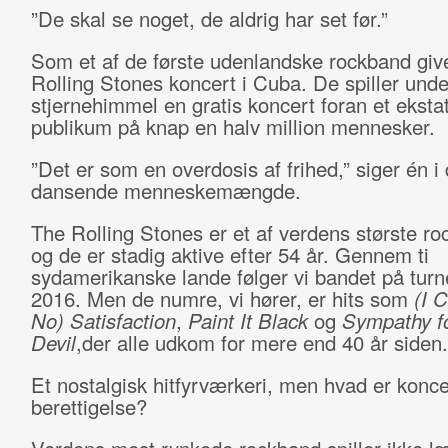
”De skal se noget, de aldrig har set før.”
Som et af de første udenlandske rockband giv
Rolling Stones koncert i Cuba. De spiller und
stjernehimmel en gratis koncert foran et ekstat
publikum på knap en halv million mennesker.
”Det er som en overdosis af frihed,” siger én i
dansende menneskemængde.
The Rolling Stones er et af verdens største ro
og de er stadig aktive efter 54 år. Gennem ti
sydamerikanske lande følger vi bandet på turné
2016. Men de numre, vi hører, er hits som
(I 
No) Satisfaction
,
Paint It Black
og
Sympathy fo
Devil
,der alle udkom for mere end 40 år siden.
Et nostalgisk hitfyrværkeri, men hvad er konc
berettigelse?