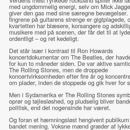
Verdens mest rynkede rockband spiller ikke l
med ungdommelig energi, selv om Mick Jagger
giver den gas med sine særegne bevægelser.
fingrene på guitarens strenge er gigtplagede, 
kvartetten har blæsere, korsangere og adskill
musikere med på scenen, der får det til at lyd
ordentligt – og ret kedeligt.
Det står især i kontrast til Ron Howards
koncertdokumentar om The Beatles, der havd
for kun to måneder siden. De var aktive samti
The Rolling Stones, men de droppede
koncertvirksomheden efter fire år og koncentr
om plader, inden de stoppede og gik hver for s
Men i Sydamerika er The Rolling Stones symb
oprør og tøjlesløshed, og pludselig bliver ban
politisk, end det nogensinde har været.
Og foran et hæmningsløst hengivent publikum 
bandet mening. Voksne mænd græder af lykke