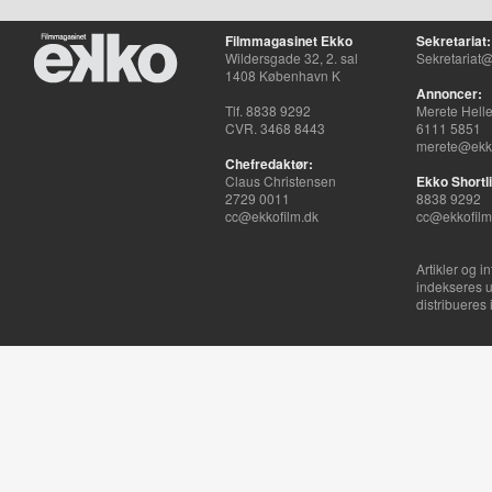
Filmmagasinet Ekko
Sekretariat:
Wildersgade 32, 2. sal
Sekretariat@
1408 København K
Annoncer:
Tlf. 8838 9292
Merete Hell
CVR. 3468 8443
6111 5851
merete@ekko
Chefredaktør:
Claus Christensen
Ekko Shortli
2729 0011
8838 9292
cc@ekkofilm.dk
cc@ekkofilm
Artikler og i
indekseres u
distribueres