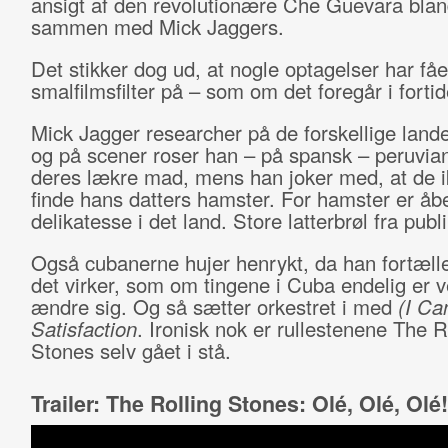
ansigt af den revolutionære Che Guevara blan
sammen med Mick Jaggers.
Det stikker dog ud, at nogle optagelser har fåe
smalfilmsfilter på – som om det foregår i fortid
Mick Jagger researcher på de forskellige land
og på scener roser han – på spansk – peruvian
deres lækre mad, mens han joker med, at de 
finde hans datters hamster. For hamster er åb
delikatesse i det land. Store latterbrøl fra publ
Også cubanerne hujer henrykt, da han fortæll
det virker, som om tingene i Cuba endelig er v
ændre sig. Og så sætter orkestret i med
(I Ca
Satisfaction
. Ironisk nok er rullestenene The R
Stones selv gået i stå.
Trailer: The Rolling Stones: Olé, Olé, Olé!