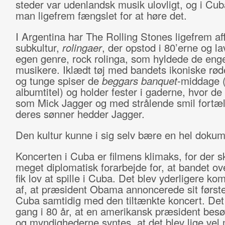
steder var udenlandsk musik ulovligt, og i Cub
man ligefrem fængslet for at høre det.
I Argentina har The Rolling Stones ligefrem af
subkultur,
rolingaer
, der opstod i 80’erne og l
egen genre, rock rolinga, som hyldede de eng
musikere. Iklædt tøj med bandets ikoniske r
og tunge spiser de
beggars banquet
-middage 
albumtitel) og holder fester i gaderne, hvor de
som Mick Jagger og med strålende smil fortæll
deres sønner hedder Jagger.
Den kultur kunne i sig selv bære en hel dokum
Koncerten i Cuba er filmens klimaks, for der s
meget diplomatisk forarbejde for, at bandet o
fik lov at spille i Cuba. Det blev yderligere kom
af, at præsident Obama annoncerede sit første
Cuba samtidig med den tiltænkte koncert. Det 
gang i 80 år, at en amerikansk præsident besø
og myndighederne syntes, at det blev lige vel