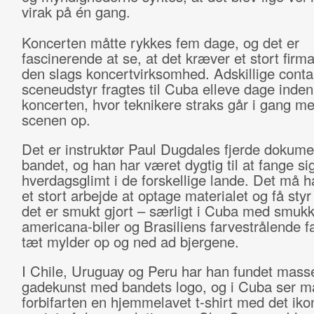
virak på én gang.
Koncerten måtte rykkes fem dage, og det er
fascinerende at se, at det kræver et stort firma
den slags koncertvirksomhed. Adskillige cont
sceneudstyr fragtes til Cuba elleve dage inden
koncerten, hvor teknikere straks går i gang m
scenen op.
Det er instruktør Paul Dugdales fjerde dokum
bandet, og han har været dygtig til at fange s
hverdagsglimt i de forskellige lande. Det må 
et stort arbejde at optage materialet og få styr
det er smukt gjort – særligt i Cuba med smuk
americana-biler og Brasiliens farvestrålende fa
tæt mylder op og ned ad bjergene.
I Chile, Uruguay og Peru har han fundet masse
gadekunst med bandets logo, og i Cuba ser m
forbifarten en hjemmelavet t-shirt med det iko