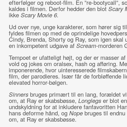
efterfølger og reboot-film. En ”re-bootycall”, 
kaldes i filmen. Derfor hedder den blot
Scary 
ikke
Scary Movie 6.
Ud over nye, unge karakterer, som hører sig til
fyldes filmen op med de oprindelige hovedper
Cindy, Brenda, Shorty og Ray, som igen skal 
en inkompetent udgave af
Scream-
morderen G
Tempoet er ufatteligt højt, og der er masser af 
vold og jokes om oralsex, hash og afføring. Me
imponerende, hvor uinteresserede filmskaberne
film, der parodieres. Især får de forbløffende li
elevated horror-bølgen.
Sinners
bruges primært til en lang, forældet vi
om, at Ray er skabsbøsse,
Longlegs
er blot en
undskyldning for at inkludere fanfavoritten Ha
hans deforme hånd, og
Nope
bruges til endnu
om, at Ray er skabsbøsse.