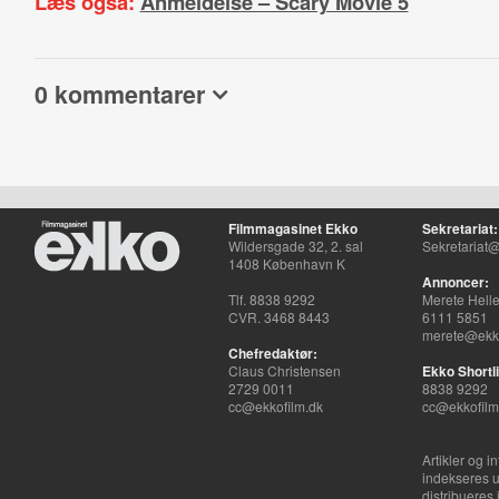
Læs også:
Anmeldelse – Scary Movie 5
0 kommentarer
Filmmagasinet Ekko
Sekretariat:
Wildersgade 32, 2. sal
Sekretariat@
1408 København K
Annoncer:
Tlf. 8838 9292
Merete Hell
CVR. 3468 8443
6111 5851
merete@ekko
Chefredaktør:
Claus Christensen
Ekko Shortli
2729 0011
8838 9292
cc@ekkofilm.dk
cc@ekkofilm
Artikler og i
indekseres u
distribueres