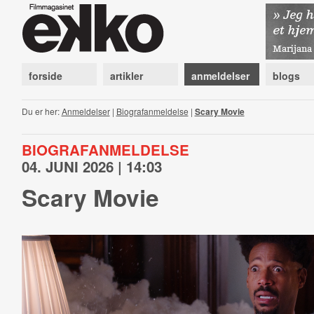
forside
artikler
anmeldelser
blogs
Du er her:
Anmeldelser
|
Biografanmeldelse
|
Scary Movie
BIOGRAFANMELDELSE
04. JUNI 2026 | 14:03
Scary Movie