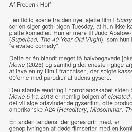
Af Frederik Hoff
I en tidlig scene fra den nye, sjette film i
Scary
serien siger goth-pigen Tuesday, at hun ikke ka
platte komedier. Hun er mere til Judd Apatow-
(
Superbad, The 40 Year Old Virgin
), som hun 
”elevated comedy”.
Dette er én blandt meget få halvbegavede jok
Movie
(2026) og samtidig det eneste rigtige a
at lave en ny film i franchisen, der solgte kass
00’erne med parodier af tidens gysere.
Den største ændring i horrorlandskabet siden
Movie 5
fra 2013 er nemlig bølgen af
elevated 
det vil sige prisvindende gyserfilm, ofte produc
amerikanske A24 (
Hereditary
,
Midsommar
,
Th
En anden tendens, der gøres grin med, er
genoplivningen af døde filmserier med en kom