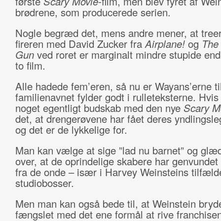
første
Scary Movie-
film, men blev fyret af Wei
brødrene, som producerede serien.
Nogle begræd det, mens andre mener, at tree
fireren med David Zucker fra
Airplane!
og
The
Gun
ved roret er marginalt mindre stupide end
to film.
Alle hadede fem’eren, så nu er Wayans’erne ti
familienavnet fylder godt i rulleteksterne. Hvis
noget egentligt budskab med den nye
Scary M
det, at drengerøvene har fået deres yndlingsle
og det er de lykkelige for.
Man kan vælge at sige ”lad nu barnet” og glæ
over, at de oprindelige skabere har genvundet 
fra de onde – især i Harvey Weinsteins tilfæld
studiobosser.
Men man kan også bede til, at Weinstein bryde
fængslet med det ene formål at rive franchisen