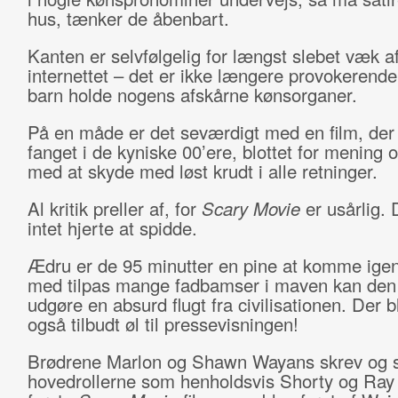
hus, tænker de åbenbart.
Kanten er selvfølgelig for længst slebet væk a
internettet – det er ikke længere provokerende
barn holde nogens afskårne kønsorganer.
På en måde er det seværdigt med en film, der
fanget i de kyniske 00’ere, blottet for mening o
med at skyde med løst krudt i alle retninger.
Al kritik preller af, for
Scary Movie
er usårlig.
intet hjerte at spidde.
Ædru er de 95 minutter en pine at komme ig
med tilpas mange fadbamser i maven kan den 
udgøre en absurd flugt fra civilisationen. Der b
også tilbudt øl til pressevisningen!
Brødrene Marlon og Shawn Wayans skrev og s
hovedrollerne som henholdsvis Shorty og Ray 