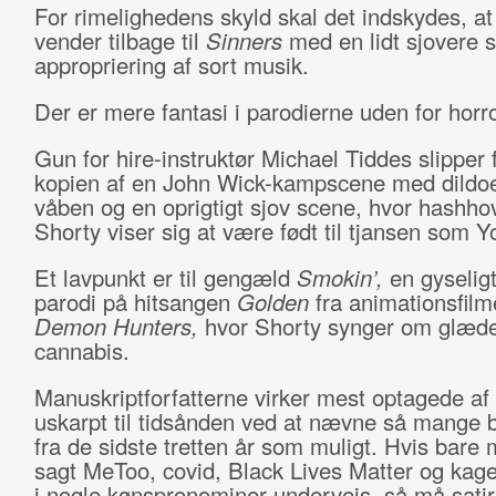
For rimelighedens skyld skal det indskydes, at
vender tilbage til
Sinners
med en lidt sjovere 
appropriering af sort musik.
Der er mere fantasi i parodierne uden for horr
Gun for hire-instruktør Michael Tiddes slipper f
kopien af en John Wick-kampscene med dildo
våben og en oprigtigt sjov scene, hvor hashho
Shorty viser sig at være født til tjansen som Y
Et lavpunkt er til gengæld
Smokin’,
en gyselig
parodi på hitsangen
Golden
fra animationsfil
Demon Hunters,
hvor Shorty synger om glæd
cannabis.
Manuskriptforfatterne virker mest optagede af 
uskarpt til tidsånden ved at nævne så mange
fra de sidste tretten år som muligt. Hvis bare 
sagt MeToo, covid, Black Lives Matter og kager
i nogle kønspronominer undervejs, så må satir