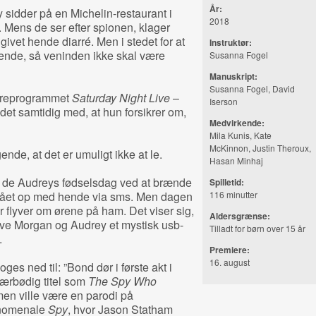
År:
sidder på en Michelin-restaurant i
2018
 Mens de ser efter spionen, klager
ivet hende diarré. Men i stedet for at
Instruktør:
ddende, så veninden ikke skal være
Susanna Fogel
Manuskript:
Susanna Fogel, David
tireprogrammet
Saturday Night Live
–
Iserson
ædet samtidig med, at hun forsikrer om,
Medvirkende:
Mila Kunis, Kate
McKinnon, Justin Theroux,
nde, at det er umuligt ikke at le.
Hasan Minhaj
er de Audreys fødselsdag ved at brænde
Spilletid:
 slået op med hende via sms. Men dagen
116 minutter
r flyver om ørene på ham. Det viser sig,
Aldersgrænse:
give Morgan og Audrey et mystisk usb-
Tilladt for børn over 15 år
.
Premiere
:
16. august
ges ned til: ”Bond dør i første akt i
uærbødig titel som
The Spy Who
lmen ville være en parodi på
ænomenale
Spy
, hvor Jason Statham