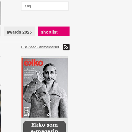
awards 2025
shortlist
RSS-feed / anmeldelser
e