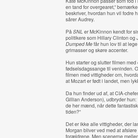
Kate McKinnon passer som fod i 
en tand for overgearet,” bemærk
beskriver, hvordan hun vil fodre
sårer Audrey.
På
SNL
er McKinnon kendt for si
politikere som Hillary Clinton og 
Dumped Me
får hun lov til at leg
grimasser og skøre accenter.
Hun starter og slutter filmen med
fødselsdagssange til veninden. 
filmen med vittigheder om, hvorda
at Mozart er født i landet, men lykk
Da hun finder ud af, at CIA-chefen
Gillian Anderson), udbryder hun: 
de her mænd, når dette fantastis
tiden?”
Det er ikke alle vittigheder, der l
Morgan bliver ved med at afsløre s
forældrene. Men scenerne melle