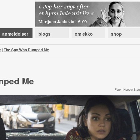
anmeldelser
blogs
om ekko
shop
e
|
The Spy Who Dumped Me
mped Me
Foto | Hopper Ston