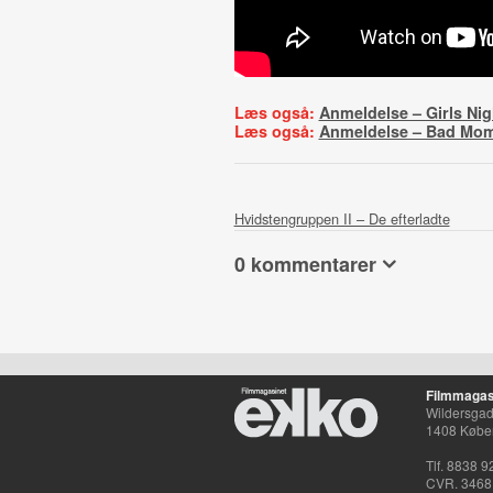
Læs også:
Anmeldelse – Girls Nig
Læs også:
Anmeldelse – Bad Mo
Hvidstengruppen II – De efterladte
0 kommentarer
Filmmagas
Wildersgade
1408 Købe
Tlf. 8838 9
CVR. 3468