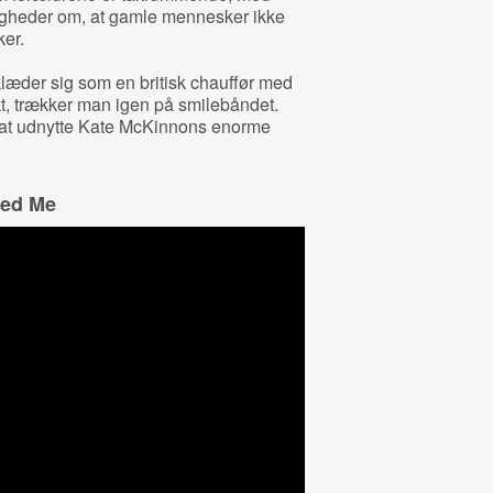
ttigheder om, at gamle mennesker ikke
ker.
læder sig som en britisk chauffør med
kt, trækker man igen på smilebåndet.
 at udnytte Kate McKinnons enorme
ped Me