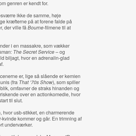
som genren er kendt for.
sværre ikke de samme, høje
ge kræfterne på at forene falde på
 der ville få
Bourne
-filmene til at
ender i en massakre, som vækker
sman: The Secret Service
– og
ld biljagt, hvor en adrenalin-glad
f.
enerne er, lige så slående er kemien
unis (fra
That ’70s Show
), som spiller
jeblik, omfavner de straks hinanden og
rfriskende over en actionkomedie, hvor
rt til slut.
n, hvor usb-stikket, en charmerende
r-kvinde kommer og går. En trimning af
rt underværker.