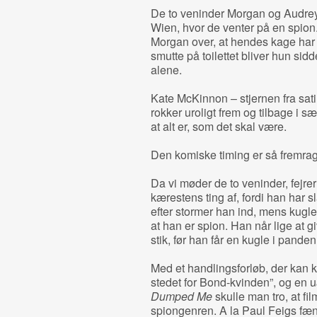
De to veninder Morgan og Audrey 
Wien, hvor de venter på en spion.
Morgan over, at hendes kage har g
smutte på toilettet bliver hun si
alene.
Kate McKinnon – stjernen fra sa
rokker uroligt frem og tilbage i s
at alt er, som det skal være.
Den komiske timing er så fremrage
Da vi møder de to veninder, fejr
kærestens ting af, fordi han har
efter stormer han ind, mens kugle
at han er spion. Han når lige at 
stik, før han får en kugle i panden
Med et handlingsforløb, der kan ko
stedet for Bond-kvinden”, og en 
Dumped Me
skulle man tro, at fi
spiongenren. A la Paul Feigs f