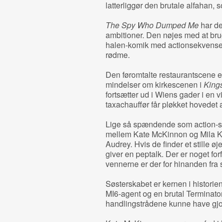
latterliggør den brutale alfahan, 
The Spy Who Dumped Me
har de
ambitioner. Den nøjes med at bru
halen-komik med actionsekvenser,
rødme.
Den føromtalte restaurantscene 
mindelser om kirkescenen i
King
fortsætter ud i Wiens gader i en vi
taxachauffør får pløkket hovedet a
Lige så spændende som action-sc
mellem Kate McKinnon og Mila K
Audrey. Hvis de finder et stille ø
giver en peptalk. Der er noget fo
vennerne er der for hinanden fra sta
Søsterskabet er kernen i historie
MI6-agent og en brutal Terminato
handlingstrådene kunne have gjo