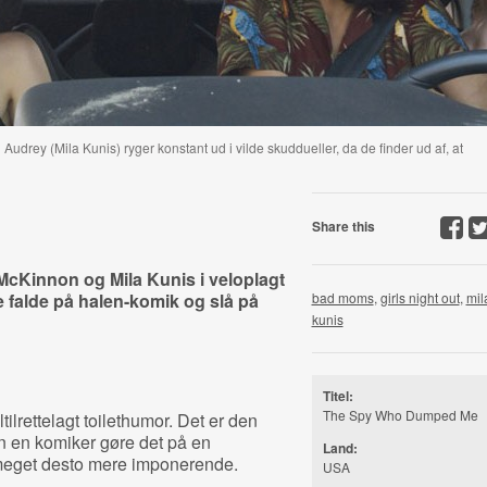
udrey (Mila Kunis) ryger konstant ud i vilde skuddueller, da de finder ud af, at
Share this
cKinnon og Mila Kunis i veloplagt
e falde på halen-komik og slå på
bad moms
,
girls night out
,
mil
kunis
Titel:
The Spy Who Dumped Me
tilrettelagt toilethumor. Det er den
an en komiker gøre det på en
Land:
meget desto mere imponerende.
USA