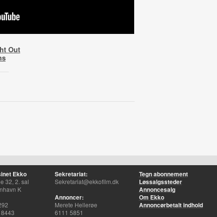
ht Out
ms
inet Ekko
Sekretariat:
Tegn abonnement
 32, 2. sal
Sekretariat@ekkofilm.dk
Løssalgssteder
nhavn K
Annoncesalg
Annoncer:
Om Ekko
292
Merete Hellerøe
Annoncørbetalt indhold
 8443
6111 5851