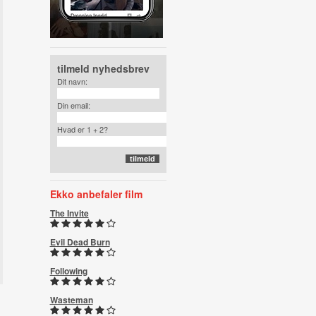
tilmeld nyhedsbrev
Dit navn:
Din email:
Hvad er 1 + 2?
Ekko anbefaler film
The Invite
Evil Dead Burn
Following
Wasteman