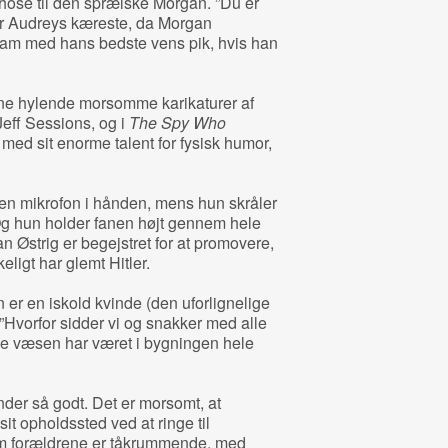
hose til den sprælske Morgan. ”Du er
er Audreys kæreste, da Morgan
 ham med hans bedste vens pik, hvis han
ne hylende morsomme karikaturer af
Jeff Sessions, og i
The Spy Who
e med sit enorme talent for fysisk humor,
 en mikrofon i hånden, mens hun skråler
Og hun holder fanen højt gennem hele
n Østrig er begejstret for at promovere,
eligt har glemt Hitler.
 er en iskold kvinde (den uforlignelige
”Hvorfor sidder vi og snakker med alle
ke væsen har været i bygningen hele
ander så godt. Det er morsomt, at
it opholdssted ved at ringe til
m forældrene er tåkrummende, med