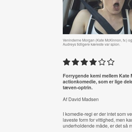
Veninderne Morgan (Kate McKinnon, tv.) og A
Audreys tidligere kæreste var spion.
Forrygende kemi mellem Kate M
actionkomedie, som er lige del
tæven-optrin.
Af David Madsen
I komedie-regi er der intet som vel
laveste form for vittighed, men k
underholdende måde, er det så 