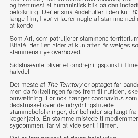
og fremmest et humanistisk blik på den indfød
befolkning. Der er små åndehuller i den kun 8
lange film, hvor vi lærer nogle af stammeme
at kende.
Som Ari, som patruljerer stammens territorium
Bitaté, der i en alder af kun atten år vælges s
stammens nye overhoved.
Sidstnævnte bliver et omdrejningspunkt i film
halvdel.
Det meste af
The Territory
er optaget før pand
men da fortællingen føres frem til nutiden, ske
omvæltning. For nok hænger coronavirus som
dødstrussel over de udrydningstruede
stammebefolkninger, der befinder sig langt fra
lægehjælp. Én stamme mistede ti medlemmer 
sygdommen, får vi at vide sent i filmen.
Det er fem procent af deres befolkning!