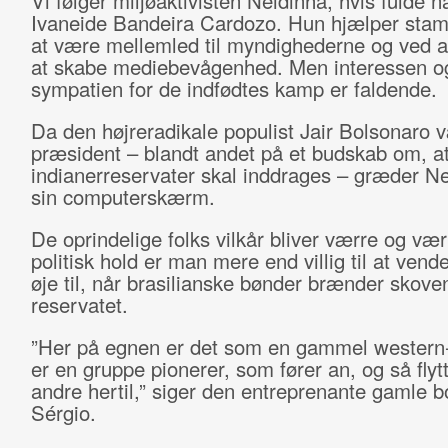
Vi følger miljøaktivisten Neidinha, hvis fulde n
Ivaneide Bandeira Cardozo. Hun hjælper sta
at være mellemled til myndighederne og ved a
at skabe mediebevågenhed. Men interessen o
sympatien for de indfødtes kamp er faldende.
Da den højreradikale populist Jair Bolsonaro v
præsident – blandt andet på et budskab om, at
indianerreservater skal inddrages – græder N
sin computerskærm.
De oprindelige folks vilkår bliver værre og vær
politisk hold er man mere end villig til at vend
øje til, når brasilianske bønder brænder skoven
reservatet.
”Her på egnen er det som en gammel western-
er en gruppe pionerer, som fører an, og så flyt
andre hertil,” siger den entreprenante gamle 
Sérgio.