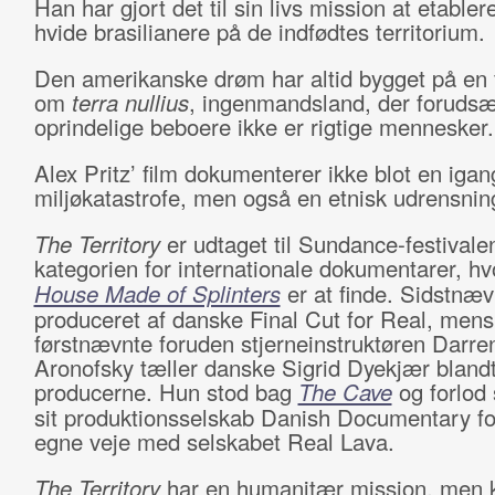
Han har gjort det til sin livs mission at etabler
hvide brasilianere på de indfødtes territorium.
Den amerikanske drøm har altid bygget på en f
om
terra nullius
, ingenmandsland, der forudsæt
oprindelige beboere ikke er rigtige mennesker.
Alex Pritz’ film dokumenterer ikke blot en ig
miljøkatastrofe, men også en etnisk udrensnin
The Territory
er udtaget til Sundance-festivalen
kategorien for internationale dokumentarer, h
House Made of Splinters
er at finde. Sidstnæv
produceret af danske Final Cut for Real, mens
førstnævnte foruden stjerneinstruktøren Darre
Aronofsky tæller danske Sigrid Dyekjær bland
producerne. Hun stod bag
The Cave
og forlod 
sit produktionsselskab Danish Documentary fo
egne veje med selskabet Real Lava.
The Territory
har en humanitær mission, men k