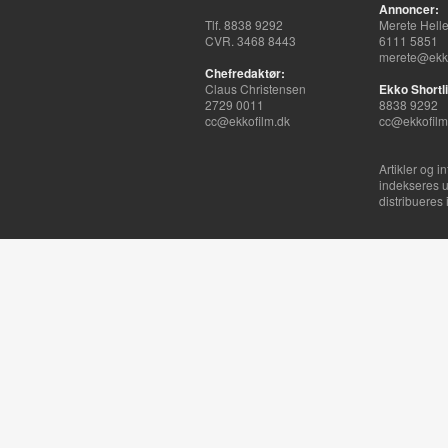
Annoncer:
Tlf. 8838 9292
Merete Hell
CVR. 3468 8443
6111 5851
merete@ekko
Chefredaktør:
Claus Christensen
Ekko Shortli
2729 0011
8838 9292
cc@ekkofilm.dk
cc@ekkofilm
Artikler og i
indekseres u
distribueres