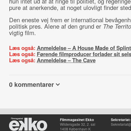
hun intet ud af at ringe til politiet, og regerin
pure at anerkende, at noget ulovligt finder sted
Den eneste vej frem er international bevågen
politisk pres. Alene af den grund er
The Territo
vigtig film.
Læs også:
Anmeldelse – A House Made of Splint
Læs også:
Førende filmproducer forlader sit sel
Læs også:
Anmeldelse – The Cave
0 kommentarer
Filmmagasinet Ekko
Sekretariat:
Wildersgade 32, 2. sal
Sekretariat@
1408 København K