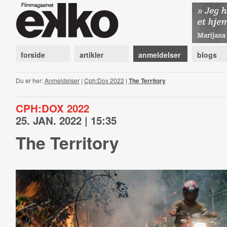
forside
artikler
anmeldelser
blogs
Du er her:
Anmeldelser
|
Cph:Dox 2022
|
The Territory
CPH:DOX 2022
25. JAN. 2022 | 15:35
The Territory