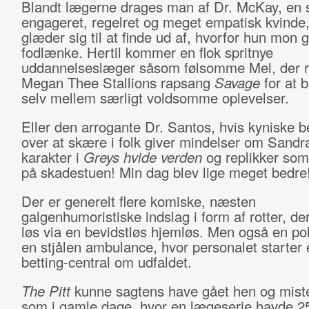
Blandt lægerne drages man af Dr. McKay, en s
engageret, regelret og meget empatisk kvinde
glæder sig til at finde ud af, hvorfor hun mon
fodlænke. Hertil kommer en flok spritnye
uddannelseslæger såsom følsomme Mel, der re
Megan Thee Stallions rapsang
Savage
for at b
selv mellem særligt voldsomme oplevelser.
Eller den arrogante Dr. Santos, hvis kyniske b
over at skære i folk giver mindelser om Sand
karakter i
Greys hvide verden
og replikker som
på skadestuen! Min dag blev lige meget bedre
Der er generelt flere komiske, næsten
galgenhumoristiske indslag i form af rotter, de
løs via en bevidstløs hjemløs. Men også en poli
en stjålen ambulance, hvor personalet starter 
betting-central om udfaldet.
The Pitt
kunne sagtens have gået hen og mist
som i gamle dage, hvor en lægeserie havde 25