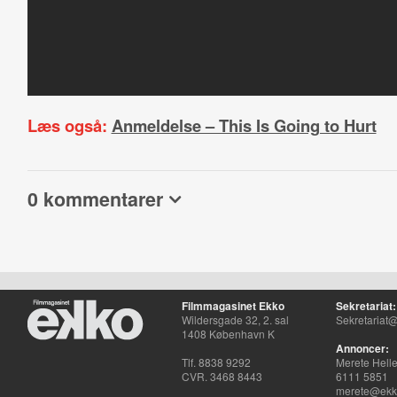
Læs også:
Anmeldelse – This Is Going to Hurt
0 kommentarer
Filmmagasinet Ekko
Sekretariat:
Wildersgade 32, 2. sal
Sekretariat@
1408 København K
Annoncer:
Tlf. 8838 9292
Merete Hell
CVR. 3468 8443
6111 5851
merete@ekko