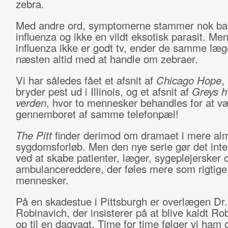
zebra.
Med andre ord, symptomerne stammer nok bar
influenza og ikke en vildt eksotisk parasit. Men
influenza ikke er godt tv, ender de samme læ
næsten altid med at handle om zebraer.
Vi har således fået et afsnit af
Chicago Hope
,
bryder pest ud i Illinois, og et afsnit af
Greys h
verden
, hvor to mennesker behandles for at v
gennemboret af samme telefonpæl!
The Pitt
finder derimod om dramaet i mere alm
sygdomsforløb. Men den nye serie gør det inte
ved at skabe patienter, læger, sygeplejersker 
ambulancereddere, der føles mere som rigtige
mennesker.
På en skadestue i Pittsburgh er overlægen Dr.
Robinavich, der insisterer på at blive kaldt R
op til en dagvagt. Time for time følger vi ham 