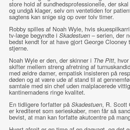
store hold af sundhedsprofessionelle, der skal 
og undgå klager, selv om ventetiden for patien
sagtens kan snige sig op over tolv timer.
Robby spilles af Noah Wyle, hvis skuespilkarr
tv-læge begyndte i
Skadestuen
– serien, der n
bedst kendt for at have gjort George Clooney ti
stjerne.
Noah Wyle er den, der skinner i
The Pitt
, hvor
skifter mellem streng afretning af turnuskandidat
med ældre damer, empatisk insisteren på resp
døden og at være ude af stand til at gennemfø
samtale med sin chef uden malplacerede vitt
kantinemadens ringe kvalitet.
En tidligere forfatter på
Skadestuen
, R. Scott
er krediteret som serieskaber, men får så sand
bevist, at man kan forfatte akutcentre på man
Hvert afsnit er en time af en dagvagt, og det er