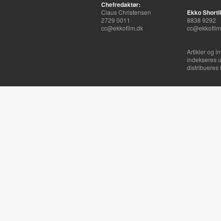
Chefredaktør:
Claus Christensen
Ekko Shortli
2729 0011
8838 9292
cc@ekkofilm.dk
cc@ekkofilm
Artikler og i
indekseres u
distribueres