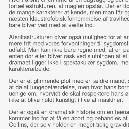
fortællestrukturen, at magien opstår. Der er tid 
de mange karakterer at kende, men man får o
næsten klaustrofobisk fornemmelse af travlhed,
bare bliver ved med at vælte ind.
Afsnitsstrukturen giver også mulighed for at a
mere frit med vores forventninger til sygdoms
udfald. Man kan ikke bare regne med, at en pa
enten dør eller bliver rask ved slutningen af et 
dramaet ligger ikke i spektakulær sygdom, men
karakterarbejde.
Der er et glimrende plot med en ældre mand,
at dø af lungebetændelse, men hvor hans bør
uenige om, hvorvidt de skal respektere hans 
ikke at blive holdt kunstigt i live af maskiner.
Der er også en dramatisk historie om en teen
kommer ind for at få en abort og behandles af
Collins, der selv holder en meget tidlig gravidi