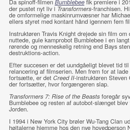
Da spinoff-filmen
Bumblebee
fik premiere i 20
der pustet nyt liv i
Transformers
-franchisen. H
de omformelige maskinrumvæsner har Michae
ellers styret med kontant hånd igennem fem fi
Instruktøren Travis Knight drejede sin film om
nuttede, gule kamprobot Bumblebee i en lang
rørende og menneskelig retning end Bays ste
destruktions-action.
Efter succesen er det uundgåeligt blevet tid til
relancering af filmserien. Men frem for at lade
fortsætte, er det
Creed II
-instruktøren Steven 
der fortsætter, hvor forgængeren slap.
Transformers 7:
Rise of the Beasts
foregår syv
Bumblebee og resten af autobot-slænget blev 
Jorden.
I 1994 i New York City brøler Wu-Tang Clan ud
højtalerne hjemme hos den nye hovedperson 