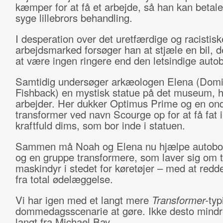
kæmper for at få et arbejde, så han kan betale 
syge lillebrors behandling.
I desperation over det uretfærdige og racistisk
arbejdsmarked forsøger han at stjæle en bil, de
at være ingen ringere end den letsindige auto
Samtidig undersøger arkæologen Elena (Domi
Fishback) en mystisk statue på det museum, 
arbejder. Her dukker Optimus Prime og en on
transformer ved navn Scourge op for at få fat i
kraftfuld dims, som bor inde i statuen.
Sammen må Noah og Elena nu hjælpe autobot
og en gruppe transformere, som laver sig om t
maskindyr i stedet for køretøjer – med at redd
fra total ødelæggelse.
Vi har igen med et langt mere
Transformer-
typ
dommedagsscenarie at gøre. Ikke desto mindre
langt fra Michael Bay.