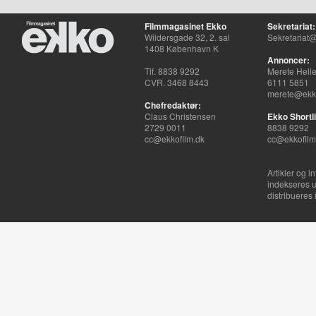
Filmmagasinet Ekko
Sekretariat:
Wildersgade 32, 2. sal
Sekretariat@
1408 København K
Annoncer:
Tlf. 8838 9292
Merete Hell
CVR. 3468 8443
6111 5851
merete@ekko
Chefredaktør:
Claus Christensen
Ekko Shortli
2729 0011
8838 9292
cc@ekkofilm.dk
cc@ekkofilm
Artikler og i
indekseres u
distribueres