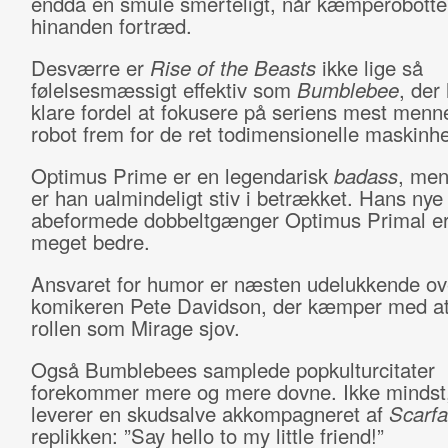
endda en smule smerteligt, når kæmperobotte
hinanden fortræd.
Desværre er
Rise of the Beasts
ikke lige så
følelsesmæssigt effektiv som
Bumblebee
, der
klare fordel at fokusere på seriens mest menn
robot frem for de ret todimensionelle maskinhe
Optimus Prime er en legendarisk
badass
, men
er han ualmindeligt stiv i betrækket. Hans nye
abeformede dobbeltgænger Optimus Primal er
meget bedre.
Ansvaret for humor er næsten udelukkende over
komikeren Pete Davidson, der kæmper med at
rollen som Mirage sjov.
Også Bumblebees samplede popkulturcitater
forekommer mere og mere dovne. Ikke mindst
leverer en skudsalve akkompagneret af
Scarfa
replikken: ”Say hello to my little friend!”