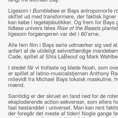
Ligesom i
Bumblebee
er Bays antropomorfe r
skiftet ud med transformere, der faktisk ligne
kan købe i legetøjsbutikker. Og frem for Bays 
tidløse univers føles
Rise of the Beasts
plantet
ligesom forgængeren var det i 80’erne.
Alle fem film i Bays serie udmærker sig ved a
anført af de ulideligt selvretfærdige mandebø
Cade, spillet af Shia LaBeouf og Mark Wahlbe
I stedet får vi trofaste og bløde Noah, som ove
er spillet af latino-musicalstjernen Anthony R
milevidt fra Michael Bays toksisk maskuline, h
mænd.
Samtidig er der skruet en tand ned for de rote
eksploderende action-sekvenser, som ellers h
fast bestanddel i universet. Man kan rent fakti
der foregår det meste af tiden! Nogle gange fø