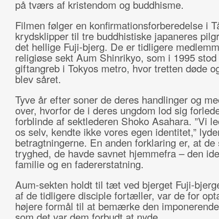
på tværs af kristendom og buddhisme.
Filmen følger en konfirmationsforberedelse i T
krydsklipper til tre buddhistiske japaneres pilgr
det hellige Fuji-bjerg. De er tidligere medlem
religiøse sekt Aum Shinrikyo, som i 1995 stod
giftangreb i Tokyos metro, hvor tretten døde o
blev såret.
Tyve år efter soner de deres handlinger og me
over, hvorfor de i deres ungdom lod sig forled
forblinde af sektlederen Shoko Asahara. ”Vi le
os selv, kendte ikke vores egen identitet,” lyde
betragtningerne. En anden forklaring er, at de
tryghed, de havde savnet hjemmefra – den ide
familie og en fadererstatning.
Aum-sekten holdt til tæt ved bjerget Fuji-bjer
af de tidligere disciple fortæller, var de for opt
højere formål til at bemærke den imponerende
som det var dem forbudt at nyde.