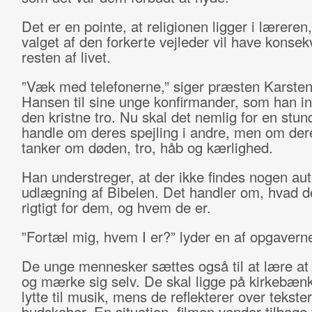
Det er en pointe, at religionen ligger i læreren,
valget af den forkerte vejleder vil have konse
resten af livet.
”Væk med telefonerne,” siger præsten Karsten
Hansen til sine unge konfirmander, som han ind
den kristne tro. Nu skal det nemlig for en stun
handle om deres spejling i andre, men om de
tanker om døden, tro, håb og kærlighed.
Han understreger, at der ikke findes nogen auto
udlægning af Bibelen. Det handler om, hvad de
rigtigt for dem, og hvem de er.
”Fortæl mig, hvem I er?” lyder en af opgavern
De unge mennesker sættes også til at lære at 
og mærke sig selv. De skal ligge på kirkebæn
lytte til musik, mens de reflekterer over tekste
budskaber. En situation, filmen vender tilbage t