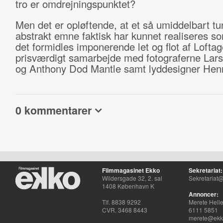
tro er omdrejningspunktet?
Men det er opløftende, at et så umiddelbart tu
abstrakt emne faktisk har kunnet realiseres so
det formidles imponerende let og flot af Loftag
prisværdigt samarbejde med fotograferne Lars
og Anthony Dod Mantle samt lyddesigner Henr
0 kommentarer
Filmmagasinet Ekko
Sekretariat:
Wildersgade 32, 2. sal
Sekretariat@
1408 København K
Annoncer:
Tlf. 8838 9292
Merete Hell
CVR. 3468 8443
6111 5851
merete@ekko