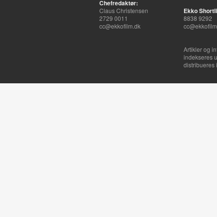
Chefredaktør:
Claus Christensen
Ekko Shortli
2729 0011
8838 9292
cc@ekkofilm.dk
cc@ekkofilm
Artikler og i
indekseres u
distribueres