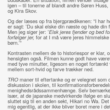
igen – til tonerne af blandt andre Søren Huss
og Kira Skov.
Og der læses op fra bjergprædikenen: ”I har hø
er sagt: ’Du skal elske din næste og hade din f
Men jeg siger jer: ’
Elsk jeres fjender og bed f
forfølger jer
,
for at I må være jeres himmelske
børn.’”
Kontrasten mellem de to historiespor er klar, o
hensigten også. Filmen kunne godt have være
med tyve minutter, ligesom en noget fortænkt
mellem sort-hvid og farve trækker ned.
TRO
maner til eftertanke og er velegnet som o
diskussion i skolen, til konfirmationsforberedels
menighedsrådssammenhænge. Selv bemærke
især, at de japanske medvirkende ifølge en slu
sluttet sig til en anden sekt, Hikari no Wa. Det
mig egentlig, at der ikke bliver boret mere i de