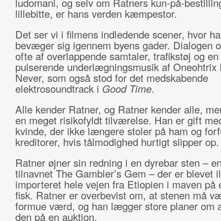
ludomani, og selv om Ratners kun-på-bestilling
lillebitte, er hans verden kæmpestor.
Det ser vi i filmens indledende scener, hvor ha
bevæger sig igennem byens gader. Dialogen 
ofte af overlappende samtaler, trafikstøj og en
pulserende underlægningsmusik af Oneohtrix 
Never, som også stod for det medskabende
elektrosoundtrack i
Good Time
.
Alle kender Ratner, og Ratner kender alle, me
en meget risikofyldt tilværelse. Han er gift me
kvinde, der ikke længere stoler på ham og forf
kreditorer, hvis tålmodighed hurtigt slipper op.
Ratner øjner sin redning i en dyrebar sten – e
tilnavnet The Gambler’s Gem – der er blevet il
importeret hele vejen fra Etiopien i maven på
fisk. Ratner er overbevist om, at stenen må v
formue værd, og han lægger store planer om 
den på en auktion.