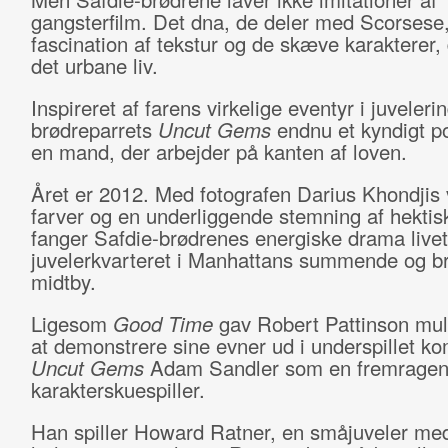
gangsterfilm. Det dna, de deler med Scorsese,
fascination af tekstur og de skæve karakterer,
det urbane liv.
Inspireret af farens virkelige eventyr i juveleri
brødreparrets
Uncut Gems
endnu et kyndigt p
en mand, der arbejder på kanten af loven.
Året er 2012. Med fotografen Darius Khondjis 
farver og en underliggende stemning af hektis
fanger Safdie-brødrenes energiske drama livet
juvelerkvarteret i Manhattans summende og b
midtby.
Ligesom
Good Time
gav Robert Pattinson mul
at demonstrere sine evner ud i underspillet ko
Uncut Gems
Adam Sandler som en fremrage
karakterskuespiller.
Han spiller Howard Ratner, en småjuveler me