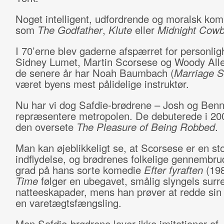
Noget intelligent, udfordrende og moralsk kom
som
The Godfather
,
Klute
eller
Midnight Cow
I 70’erne blev gaderne afspærret for personli
Sidney Lumet, Martin Scorsese og Woody Alle
de senere år har Noah Baumbach (
Marriage S
været byens mest pålidelige instruktør.
Nu har vi dog Safdie-brødrene – Josh og Benny 
repræsentere metropolen. De debuterede i 2
den oversete
The Pleasure of Being Robbed
.
Man kan øjeblikkeligt se, at Scorsese er en st
indflydelse, og brødrenes folkelige gennembrud
grad på hans sorte komedie
Efter fyraften
(19
Time
følger en ubegavet, smålig slyngels surre
natteeskapader, mens han prøver at redde sin 
en varetægtsfængsling.
Men Safdie-brødrene laver ikke imitationer af