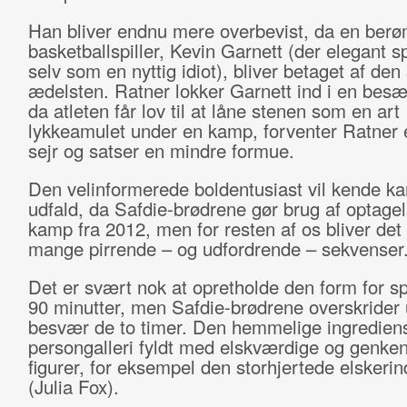
Han bliver endnu mere overbevist, da en berø
basketballspiller, Kevin Garnett (der elegant sp
selv som en nyttig idiot), bliver betaget af de
ædelsten. Ratner lokker Garnett ind i en besæ
da atleten får lov til at låne stenen som en art
lykkeamulet under en kamp, forventer Ratner 
sejr og satser en mindre formue.
Den velinformerede boldentusiast vil kende 
udfald, da Safdie-brødrene gør brug af optagel
kamp fra 2012, men for resten af os bliver det
mange pirrende – og udfordrende – sekvenser
Det er svært nok at opretholde den form for s
90 minutter, men Safdie-brødrene overskrider
besvær de to timer. Den hemmelige ingrediens
persongalleri fyldt med elskværdige og genken
figurer, for eksempel den storhjertede elskerin
(Julia Fox).