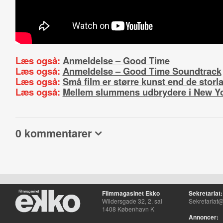
Læs også:
Anmeldelse – Good Time
Læs også:
Anmeldelse – Good Time Soundtrack
Læs også:
Små film er større kunst end de storl
Læs også:
Mellem slummens udbrydere i New Y
0 kommentarer
Filmmagasinet Ekko
Sekretariat:
Wildersgade 32, 2. sal
Sekretariat@
1408 København K
Annoncer: