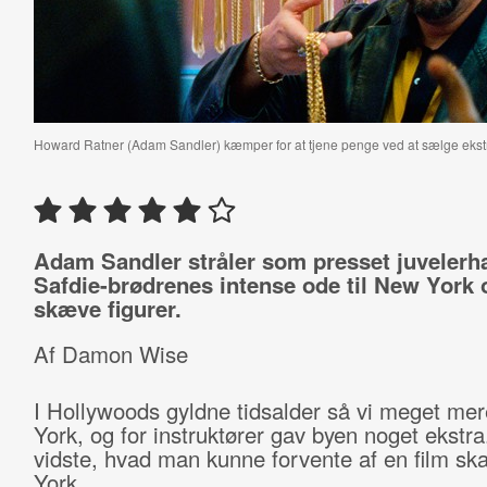
Howard Ratner (Adam Sandler) kæmper for at tjene penge ved at sælge ekstr
Adam Sandler stråler som presset juvelerha
Safdie-brødrenes intense ode til New York
skæve figurer.
Af Damon Wise
I Hollywoods gyldne tidsalder så vi meget mer
York, og for instruktører gav byen noget ekstr
vidste, hvad man kunne forvente af en film sk
York.