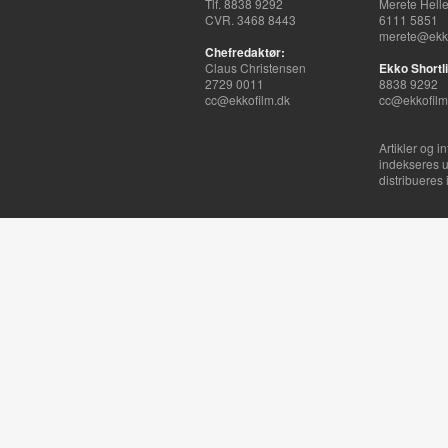
Tlf. 8838 9292
Merete Hell
CVR. 3468 8443
6111 5851
merete@ekko
Chefredaktør:
Claus Christensen
Ekko Shortli
2729 0011
8838 9292
cc@ekkofilm.dk
cc@ekkofilm
Artikler og i
indekseres u
distribueres