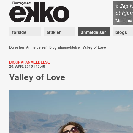
forside
artikler
anmeldelser
blogs
Du er her:
Anmeldelser
|
Biografanmeldelse
|
Valley of Love
BIOGRAFANMELDELSE
20. APR. 2016 | 13:48
Valley of Love