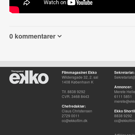
0 kommentarer
Filmmagasinet Ekko
Sekretariat:
Wildersgade 32, 2. sal
Sekretariat@
1408 København K
Annoncer:
Tlf. 8838 9292
Merete Hell
CVR. 3468 8443
6111 5851
merete@ekko
Chefredaktør:
Claus Christensen
Ekko Shortli
2729 0011
8838 9292
cc@ekkofilm.dk
cc@ekkofilm
Artikler og i