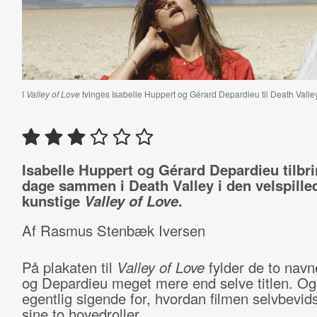
I
Valley of Love
tvinges Isabelle Huppert og Gérard Depardieu til Death Val
Isabelle Huppert og Gérard Depardieu tilbr
dage sammen i Death Valley i den velspille
kunstige
Valley of Love
.
Af Rasmus Stenbæk Iversen
På plakaten til
Valley of Love
fylder de to nav
og Depardieu meget mere end selve titlen. Og
egentlig sigende for, hvordan filmen selvbevid
sine to hovedroller.