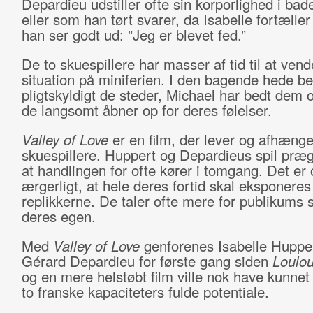
Depardieu udstiller ofte sin korporlighed i bad
eller som han tørt svarer, da Isabelle fortæller
han ser godt ud: ”Jeg er blevet fed.”
De to skuespillere har masser af tid til at ven
situation på miniferien. I den bagende hede b
pligtskyldigt de steder, Michael har bedt dem
de langsomt åbner op for deres følelser.
Valley of Love
er en film, der lever og afhænge
skuespillere. Huppert og Depardieus spil præg
at handlingen for ofte kører i tomgang. Det er
ærgerligt, at hele deres fortid skal eksponeres 
replikkerne. De taler ofte mere for publikums 
deres egen.
Med
Valley of Love
genforenes Isabelle Huppe
Gérard Depardieu for første gang siden
Loulo
og en mere helstøbt film ville nok have kunnet
to franske kapaciteters fulde potentiale.