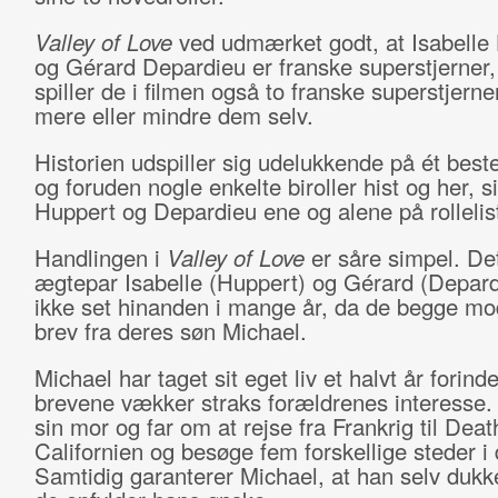
Valley of Love
ved udmærket godt, at Isabelle
og Gérard Depardieu er franske superstjerner,
spiller de i filmen også to franske superstjerne
mere eller mindre dem selv.
Historien udspiller sig udelukkende på ét best
og foruden nogle enkelte biroller hist og her, s
Huppert og Depardieu ene og alene på rollelis
Handlingen i
Valley of Love
er såre simpel. Det
ægtepar Isabelle (Huppert) og Gérard (Depard
ikke set hinanden i mange år, da de begge mo
brev fra deres søn Michael.
Michael har taget sit eget liv et halvt år forind
brevene vækker straks forældrenes interesse.
sin mor og far om at rejse fra Frankrig til Deat
Californien og besøge fem forskellige steder i 
Samtidig garanterer Michael, at han selv dukke