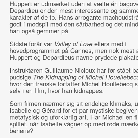
Huppert er udmærket uden at vælte én bagov
Depardieu er den mest interessante og samm
karakter af de to. Hans arrogante machoudstrå
godt i modspil med den sårbarhed og det min
han også gemmer på.
Sidste forår var
Valley of Love
ellers med i
hovedprogrammet på Cannes, men nok mest af 
Huppert og Depardieus navne prydede plakat
Instruktøren Guillaume Nicloux har før stået b
pudsige
The Kidnapping of Michel Houellebec
hvor den franske forfatter Michel Houllebecq sp
selv i en film, hvor han kidnappes.
Som filmen nærmer sig sit endelige klimaks, 
Isabelle og Gérard for et par mystiske begiven
metafysisk og uforklarlig art. Har Michael en f
spillet, når Isabelle vågner op med røde mærk
benene?