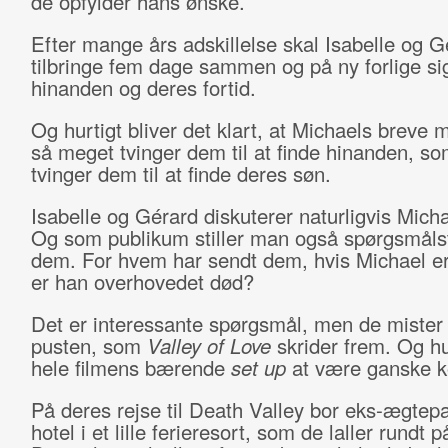
de opfylder hans ønske.
Efter mange års adskillelse skal Isabelle og G
tilbringe fem dage sammen og på ny forlige s
hinanden og deres fortid.
Og hurtigt bliver det klart, at Michaels breve 
så meget tvinger dem til at finde hinanden, so
tvinger dem til at finde deres søn.
Isabelle og Gérard diskuterer naturligvis Mich
Og som publikum stiller man også spørgsmåls
dem. For hvem har sendt dem, hvis Michael e
er han overhovedet død?
Det er interessante spørgsmål, men de mister 
pusten, som
Valley of Love
skrider frem. Og hur
hele filmens bærende
set up
at være ganske ko
På deres rejse til Death Valley bor eks-ægtepa
hotel i et lille ferieresort, som de laller rundt p