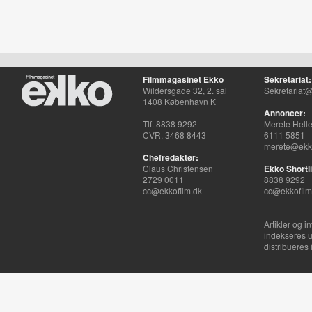
Filmmagasinet Ekko
Sekretariat:
Wildersgade 32, 2. sal
Sekretariat@
1408 København K
Annoncer:
Tlf. 8838 9292
Merete Hell
CVR. 3468 8443
6111 5851
merete@ekko
Chefredaktør:
Claus Christensen
Ekko Shortli
2729 0011
8838 9292
cc@ekkofilm.dk
cc@ekkofilm
Artikler og i
indekseres u
distribueres