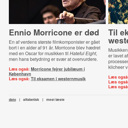
Ennio Morricone er død
Til e
west
En af verdens største filmkomponister er gået
bort i en alder af 91 år. Morricone blev hædret
Musikken 
med en Oscar for musikken til
Hateful Eight
,
er lavet 
men hans betydning er svær at overvurdere.
processen
klicheer 
Læs også:
Morricone fejrer jubilæum i
København
Læs også
Læs også:
Til eksamen i westernmusik
Læs også
Læs også
dato
|
alfabetisk
|
mest læste