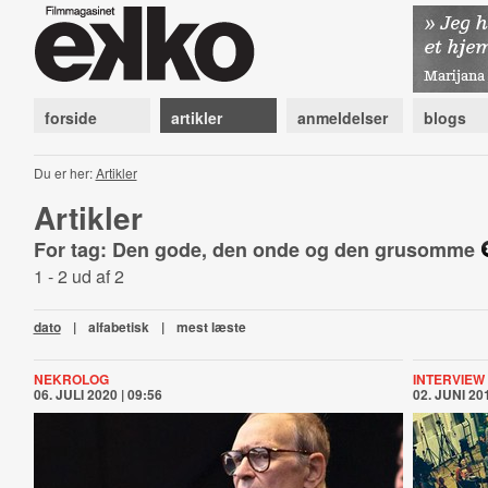
forside
artikler
anmeldelser
blogs
Du er her:
Artikler
Artikler
For tag: Den gode, den onde og den grusomme
1 - 2 ud af 2
dato
|
alfabetisk
|
mest læste
NEKROLOG
INTERVIEW
06. JULI 2020 | 09:56
02. JUNI 201