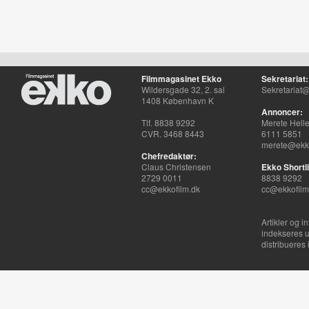
Filmmagasinet Ekko
Sekretariat:
Wildersgade 32, 2. sal
Sekretariat@
1408 København K
Annoncer:
Tlf. 8838 9292
Merete Hell
CVR. 3468 8443
6111 5851
merete@ekko
Chefredaktør:
Claus Christensen
Ekko Shortli
2729 0011
8838 9292
cc@ekkofilm.dk
cc@ekkofilm
Artikler og i
indekseres u
distribueres