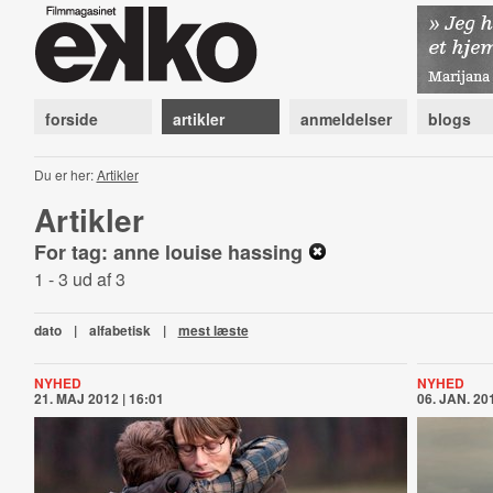
forside
artikler
anmeldelser
blogs
Du er her:
Artikler
Artikler
For tag: anne louise hassing
1 - 3 ud af 3
dato
|
alfabetisk
|
mest læste
NYHED
NYHED
21. MAJ 2012 | 16:01
06. JAN. 201