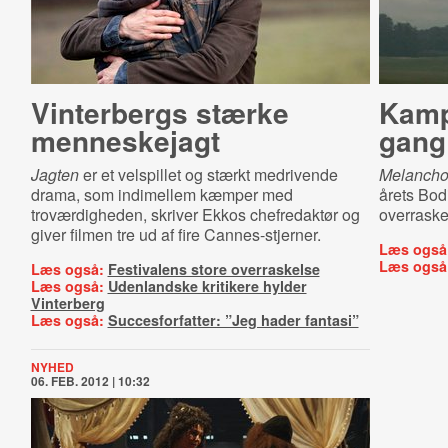
Vinterbergs stærke
Kamp
menneskejagt
gang
Jagten
er et velspillet og stærkt medrivende
Melancho
drama, som indimellem kæmper med
årets Bodi
troværdigheden, skriver Ekkos chefredaktør og
overraske
giver filmen tre ud af fire Cannes-stjerner.
Læs også
Læs også
Læs også:
Festivalens store overraskelse
Læs også:
Udenlandske kritikere hylder
Vinterberg
Læs også:
Succesforfatter: ”Jeg hader fantasi”
NYHED
06. FEB. 2012 | 10:32