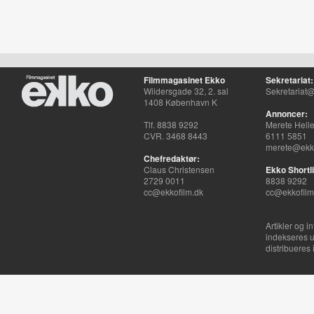
Filmmagasinet Ekko
Sekretariat:
Wildersgade 32, 2. sal
Sekretariat@
1408 København K
Annoncer:
Tlf. 8838 9292
Merete Hell
CVR. 3468 8443
6111 5851
merete@ekko
Chefredaktør:
Claus Christensen
Ekko Shortli
2729 0011
8838 9292
cc@ekkofilm.dk
cc@ekkofilm
Artikler og i
indekseres u
distribueres