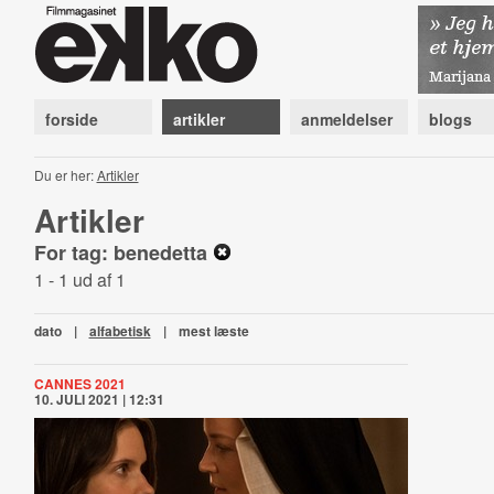
forside
artikler
anmeldelser
blogs
Du er her:
Artikler
Artikler
For tag: benedetta
1 - 1 ud af 1
dato
|
alfabetisk
|
mest læste
CANNES 2021
10. JULI 2021 | 12:31