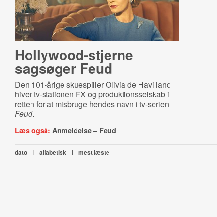
Hol­lywood-​stjer­ne
sagsøger Feud
Den 101-årige skuespiller Olivia de Havilland
hiver tv-stationen FX og produktionsselskab i
retten for at misbruge hendes navn i tv-serien
Feud
.
Læs også:
Anmeldelse – Feud
dato
|
alfabetisk
|
mest læste