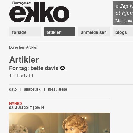
forside
artikler
anmeldelser
blogs
Du er her:
Artikler
Artikler
For tag: bette davis
1 - 1 ud af 1
dato
|
alfabetisk
|
mest læste
NYHED
02. JULI 2017 | 09:14