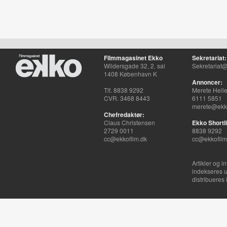
Filmmagasinet Ekko
Sekretariat:
Wildersgade 32, 2. sal
Sekretariat@
1408 København K
Annoncer:
Tlf. 8838 9292
Merete Hell
CVR. 3468 8443
6111 5851
merete@ekko
Chefredaktør:
Claus Christensen
Ekko Shortli
2729 0011
8838 9292
cc@ekkofilm.dk
cc@ekkofilm
Artikler og i
indekseres u
distribueres