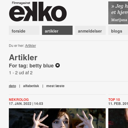
forside
artikler
anmeldelser
blogs
Du er her:
Artikler
Artikler
For tag: betty blue
1 - 2 ud af 2
dato
|
alfabetisk
|
mest læste
NEKROLOG
TOP 10
17. JAN. 2022 | 14:03
11. FEB. 201