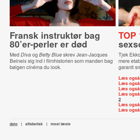
Fransk instruktør bag
TOP 
80’er-perler er død
sexs
Med
Diva
og
Betty Blue
skrev Jean-Jacques
Tjek Ekko
Beineix sig ind i filmhistorien som manden bag
mere etab
bølgen cinéma du look.
garanti sm
Læs også
Læs også
Læs også
Læs også
2
Læs også
Læs også
dato
|
alfabetisk
|
mest læste