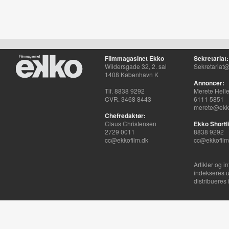
Filmmagasinet Ekko
Sekretariat:
Wildersgade 32, 2. sal
Sekretariat@
1408 København K
Annoncer:
Tlf. 8838 9292
Merete Hell
CVR. 3468 8443
6111 5851
merete@ekko
Chefredaktør:
Claus Christensen
Ekko Shortli
2729 0011
8838 9292
cc@ekkofilm.dk
cc@ekkofilm
Artikler og i
indekseres u
distribueres