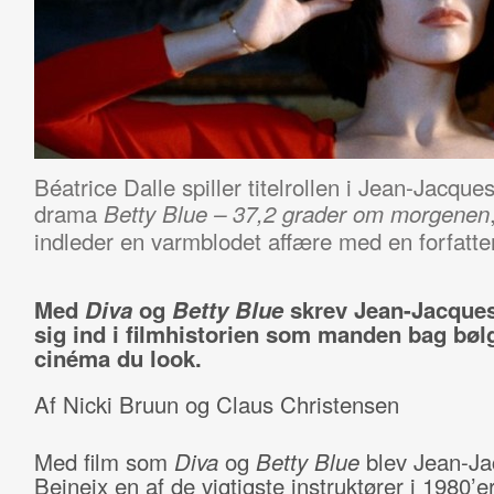
Béatrice Dalle spiller titelrollen i Jean-Jacque
drama
Betty Blue – 37,2 grader om morgenen
indleder en varmblodet affære med en forfatter
Med
Diva
og
Betty Blue
skrev Jean-Jacques
sig ind i filmhistorien som manden bag bøl
cinéma du look.
Af Nicki Bruun og Claus Christensen
Med film som
Diva
og
Betty Blue
blev Jean-Ja
Beineix en af de vigtigste instruktører i 1980’e