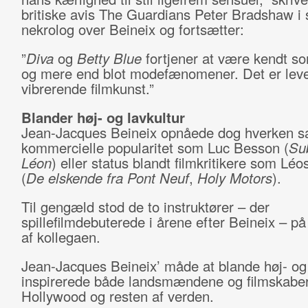
britiske avis The Guardians Peter Bradshaw i 
nekrolog over Beineix og fortsætter:
”
Diva
og
Betty Blue
fortjener at være kendt s
og mere end blot modefænomener. Det er lev
vibrerende filmkunst.”
Blander høj- og lavkultur
Jean-Jacques Beineix opnåede dog hverken 
kommercielle popularitet som Luc Besson (
Su
Léon
) eller status blandt filmkritikere som Lé
(
De elskende fra Pont Neuf
,
Holy Motors
).
Til gengæld stod de to instruktører – der
spillefilmdebuterede i årene efter Beineix – p
af kollegaen.
Jean-Jacques Beineix’ måde at blande høj- og 
inspirerede både landsmændene og filmskaber
Hollywood og resten af verden.