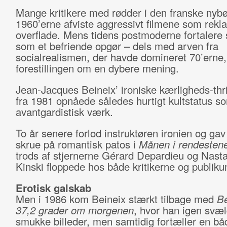
Mange kritikere med rødder i den franske nybø
1960’erne afviste aggressivt filmene som rekl
overflade. Mens tidens postmoderne fortalere
som et befriende opgør – dels med arven fra
socialrealismen, der havde domineret 70’erne
forestillingen om en dybere mening.
Jean-Jacques Beineix’ ironiske kærligheds-thri
fra 1981 opnåede således hurtigt kultstatus s
avantgardistisk værk.
To år senere forlod instruktøren ironien og gav
skrue på romantisk patos i
Månen i rendesten
trods af stjernerne Gérard Depardieu og Nast
Kinski floppede hos både kritikerne og publiku
Erotisk galskab
Men i 1986 kom Beineix stærkt tilbage med
Be
37,2 grader om morgenen
, hvor han igen svæl
smukke billeder, men samtidig fortæller en bå