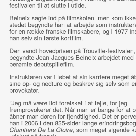
festivalen til at slutte i utide.
Beineix søgte ind på filmskolen, men kom ikke 
stedet begyndte han at arbejde som instruktør
for en række franske filmskabere, og i 1977 in
han selv sin første kortfilm.
Den vandt hovedprisen på Trouville-festivalen,
begyndte Jean-Jacques Beineix arbejdet med 
berømte debutspillefilm.
Instruktøren var i løbet af sin karriere meget 
sine op- og nedture og beskrev sig selv som e
provokatør.
”Jeg må være lidt forelsket i at fejle, for jeg
fremprovokerer det. Når man er bange for at bl
åbner man døren for fjendtlighed. Det er perve
han i 2006 i den 835-sider lange erindringsbo
Chantiers De La Gloire
, som meget sigende k