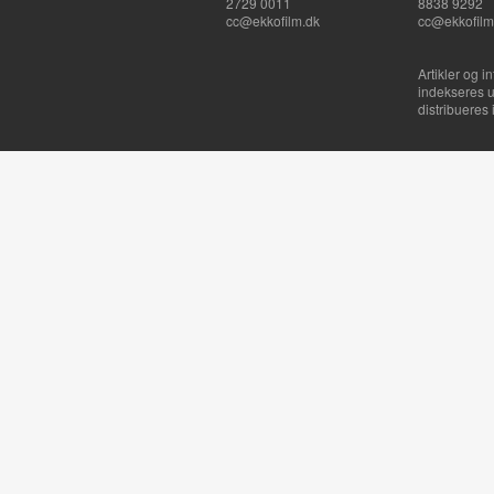
2729 0011
8838 9292
cc@ekkofilm.dk
cc@ekkofilm
Artikler og i
indekseres u
distribueres