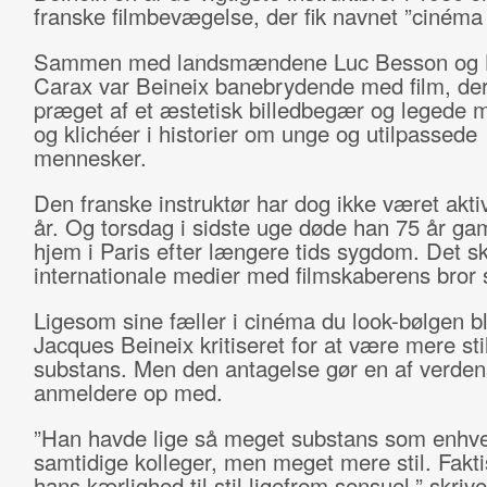
franske filmbevægelse, der fik navnet ”cinéma 
Sammen med landsmændene Luc Besson og 
Carax var Beineix banebrydende med film, der
præget af et æstetisk billedbegær og legede 
og klichéer i historier om unge og utilpassede
mennesker.
Den franske instruktør har dog ikke været akti
år. Og torsdag i sidste uge døde han 75 år gam
hjem i Paris efter længere tids sygdom. Det sk
internationale medier med filmskaberens bror 
Ligesom sine fæller i cinéma du look-bølgen b
Jacques Beineix kritiseret for at være mere sti
substans. Men den antagelse gør en af verden
anmeldere op med.
”Han havde lige så meget substans som enhve
samtidige kolleger, men meget mere stil. Fakti
hans kærlighed til stil ligefrem sensuel,” skriv