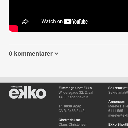
0 kommentarer
Filmmagasinet Ekko
Sekretariat:
Wildersgade 32, 2. sal
Sekretariat@
1408 København K
Annoncer:
Tlf. 8838 9292
Merete Hell
CVR. 3468 8443
6111 5851
merete@ekko
Chefredaktør:
Claus Christensen
Ekko Shortli