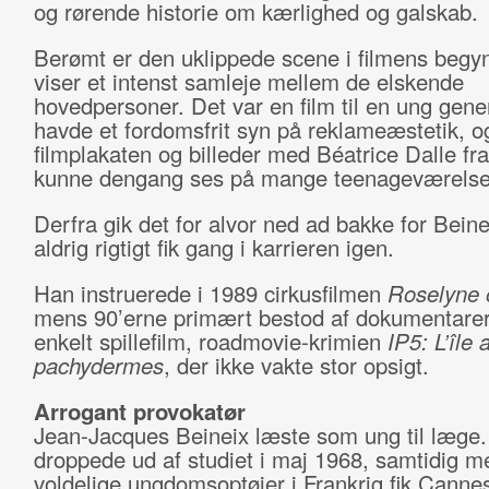
og rørende historie om kærlighed og galskab.
Berømt er den uklippede scene i filmens begyn
viser et intenst samleje mellem de elskende
hovedpersoner. Det var en film til en ung gene
havde et fordomsfrit syn på reklameæstetik, o
filmplakaten og billeder med Béatrice Dalle fra
kunne dengang ses på mange teenageværelse
Derfra gik det for alvor ned ad bakke for Beine
aldrig rigtigt fik gang i karrieren igen.
Han instruerede i 1989 cirkusfilmen
Roselyne 
mens 90’erne primært bestod af dokumentarer
enkelt spillefilm, roadmovie-krimien
IP5: L’île 
pachydermes
, der ikke vakte stor opsigt.
Arrogant provokatør
Jean-Jacques Beineix læste som ung til læge
droppede ud af studiet i maj 1968, samtidig m
voldelige ungdomsoptøjer i Frankrig fik Canne