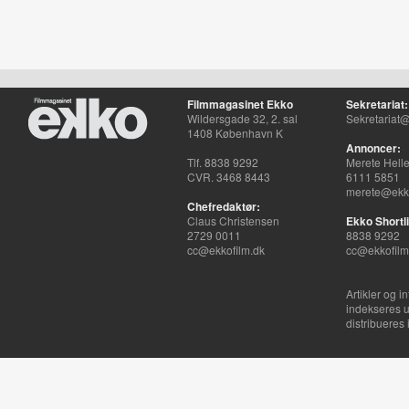
Filmmagasinet Ekko
Sekretariat:
Wildersgade 32, 2. sal
Sekretariat@
1408 København K
Annoncer:
Tlf. 8838 9292
Merete Hell
CVR. 3468 8443
6111 5851
merete@ekko
Chefredaktør:
Claus Christensen
Ekko Shortli
2729 0011
8838 9292
cc@ekkofilm.dk
cc@ekkofilm
Artikler og i
indekseres u
distribueres