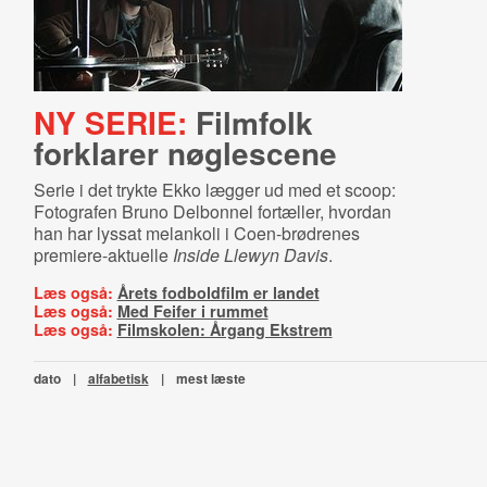
NY SERIE:
Filmfolk
forklarer nøglescene
Serie i det trykte Ekko lægger ud med et scoop:
Fotografen Bruno Delbonnel fortæller, hvordan
han har lyssat melankoli i Coen-brødrenes
premiere-aktuelle
Inside Llewyn Davis
.
Læs også:
Årets fodboldfilm er landet
Læs også:
Med Feifer i rummet
Læs også:
Filmskolen: Årgang Ekstrem
dato
|
alfabetisk
|
mest læste