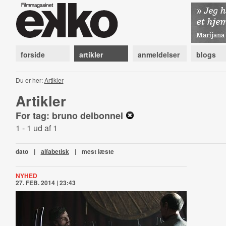
forside
artikler
anmeldelser
blogs
Du er her:
Artikler
Artikler
For tag: bruno delbonnel
1 - 1 ud af 1
dato
|
alfabetisk
|
mest læste
NYHED
27. FEB. 2014 | 23:43