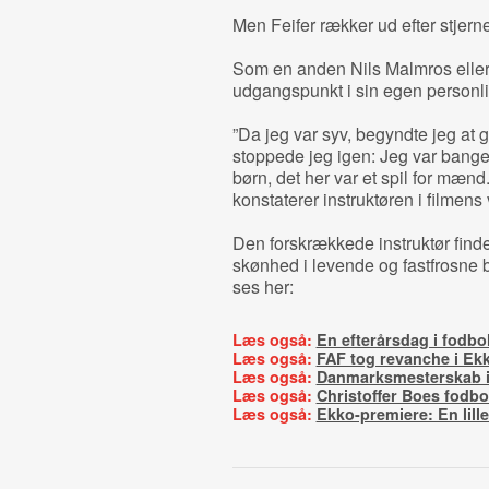
Men Feifer rækker ud efter stjern
Som en anden Nils Malmros eller 
udgangspunkt i sin egen personli
”Da jeg var syv, begyndte jeg at gå
stoppede jeg igen: Jeg var bange f
børn, det her var et spil for mænd
konstaterer instruktøren i filmens
Den forskrækkede instruktør finde
skønhed i levende og fastfrosne b
ses her:
Læs også:
En efterårsdag i fodbo
Læs også:
FAF tog revanche i Ek
Læs også:
Danmarksmesterskab i
Læs også:
Christoffer Boes fodbo
Læs også:
Ekko-premiere: En lill