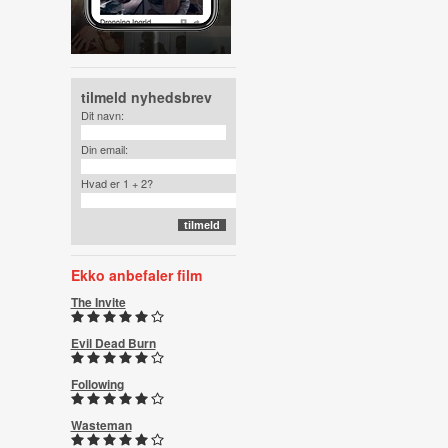
tilmeld nyhedsbrev
Dit navn:
Din email:
Hvad er 1 + 2?
Ekko anbefaler film
The Invite
Evil Dead Burn
Following
Wasteman