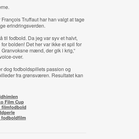
erne.
François Truffaut har han valgt at tage
ge erindringsverden.
 til fodbold. Da jeg var syv et halvt,
or bolden! Det her var ikke et spil for
. Granvoksne mænd, der gik i krig,”
 voice-over.
r dog fodboldspillets passion og
illeder fra grønsværen. Resultatet kan
ldhimlen
ko Film Cup
 filmfodbold
ldperle
e fodboldfilm