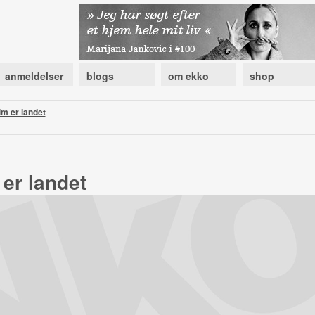
anmeldelser
blogs
om ekko
shop
lm er landet
 er landet