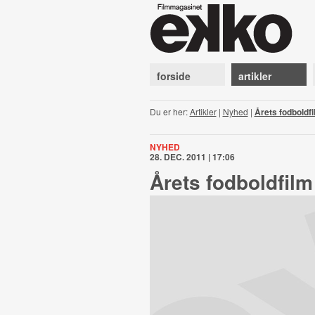
forside
artikler
Du er her:
Artikler
|
Nyhed
|
Årets fodboldfi
NYHED
28. DEC. 2011 | 17:06
Årets fodboldfilm