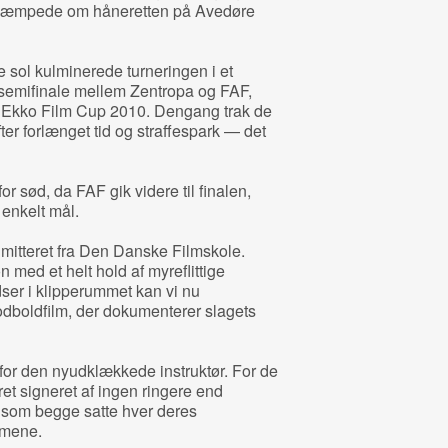
 kæmpede om håneretten på Avedøre
 sol kulminerede turneringen i et
 semifinale mellem Zentropa og FAF,
d Ekko Film Cup 2010. Dengang trak de
r forlænget tid og straffespark — det
sød, da FAF gik videre til finalen,
enkelt mål.
 dimitteret fra Den Danske Filmskole.
med et helt hold af myreflittige
dser i klipperummet kan vi nu
fodboldfilm, der dokumenterer slagets
l for den nyudklækkede instruktør. For de
et signeret af ingen ringere end
som begge satte hver deres
lmene.