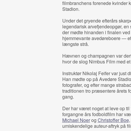
filmbranchens forenede kvinder
Stadion.
Under det gryende efterårs skarpe
legendarisk arvefjendeopgør, en
der mødte hinanden i finalen ve
hjemmevante avedøreboere — efte
længste strå.
Hævnen og champagnen var derfor 
hvor de slog Nimbus Film med et 
Instruktør Nikolaj Feifer var just
Han mødte op på Avedøre Stadion 
fotografer, og efter mange straba
traditionen tro præsentere årets 
gang.
Der har været noget at leve op ti
forgangne års fodboldfilm har vær
Michael Noer
og
Christoffer Boe,
umiskendelige auteur-aftryk på fi