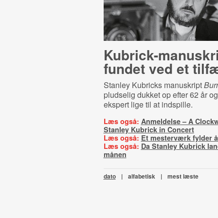
Ku­bri­ck-​ma­nuskr
fundet ved et tilf
Stanley Kubricks manuskript
Bur
pludselig dukket op efter 62 år og
ekspert lige til at indspille.
Læs også:
Anmeldelse – A Clock
Stanley Kubrick in Concert
Læs også:
Et mesterværk fylder å
Læs også:
Da Stanley Kubrick la
månen
dato
|
alfabetisk
|
mest læste