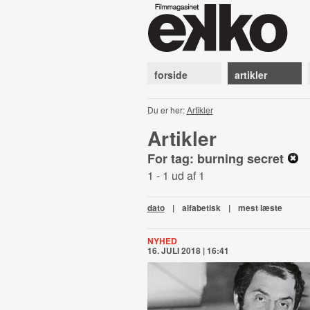
forside
artikler
Du er her:
Artikler
Artikler
For tag: burning secret
1 - 1 ud af 1
dato
|
alfabetisk
|
mest læste
NYHED
16. JULI 2018 | 16:41