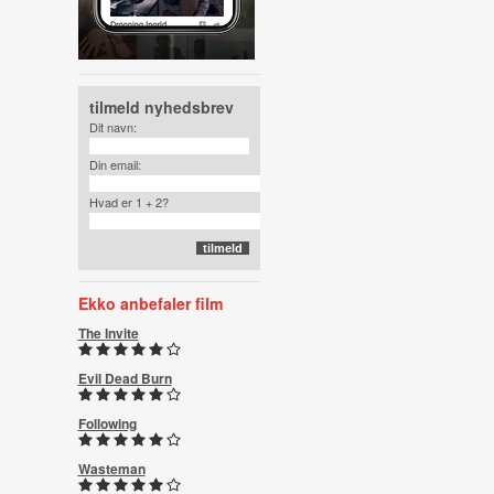
tilmeld nyhedsbrev
Dit navn:
Din email:
Hvad er 1 + 2?
Ekko anbefaler film
The Invite
Evil Dead Burn
Following
Wasteman