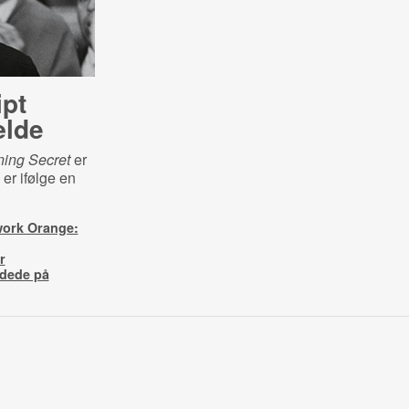
ipt
ælde
ning Secret
er
 er ifølge en
work Orange:
r
ndede på