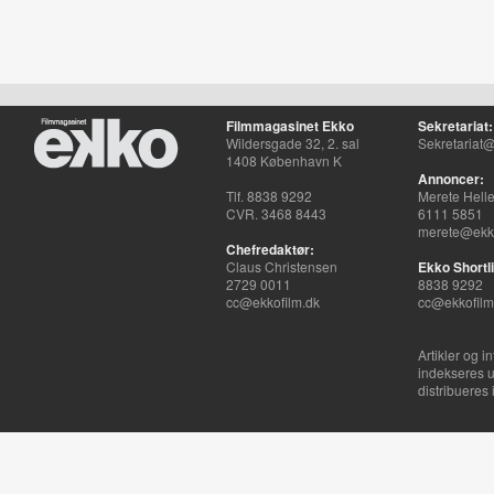
Filmmagasinet Ekko
Sekretariat:
Wildersgade 32, 2. sal
Sekretariat@
1408 København K
Annoncer:
Tlf. 8838 9292
Merete Hell
CVR. 3468 8443
6111 5851
merete@ekko
Chefredaktør:
Claus Christensen
Ekko Shortli
2729 0011
8838 9292
cc@ekkofilm.dk
cc@ekkofilm
Artikler og i
indekseres u
distribueres