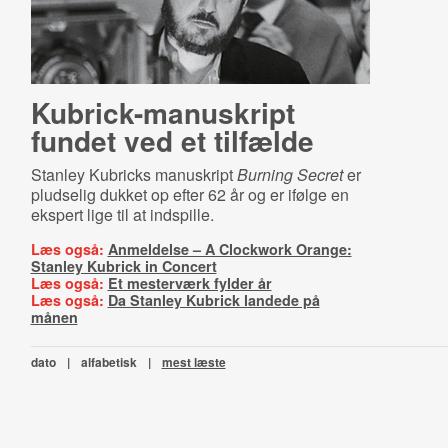
Ku­bri­ck-​ma­nuskript
fundet ved et tilfælde
Stanley Kubricks manuskript
Burning Secret
er
pludselig dukket op efter 62 år og er ifølge en
ekspert lige til at indspille.
Læs også:
Anmeldelse – A Clockwork Orange:
Stanley Kubrick in Concert
Læs også:
Et mesterværk fylder år
Læs også:
Da Stanley Kubrick landede på
månen
dato
|
alfabetisk
|
mest læste