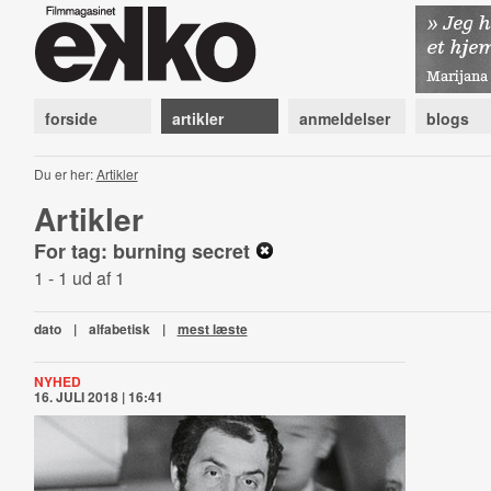
forside
artikler
anmeldelser
blogs
Du er her:
Artikler
Artikler
For tag: burning secret
1 - 1 ud af 1
dato
|
alfabetisk
|
mest læste
NYHED
16. JULI 2018 | 16:41