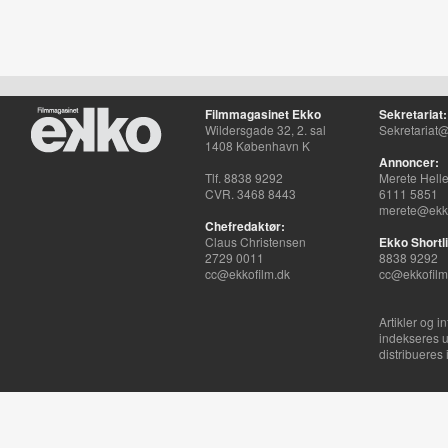
Filmmagasinet Ekko
Sekretariat:
Wildersgade 32, 2. sal
Sekretariat@
1408 København K
Annoncer:
Tlf. 8838 9292
Merete Hell
CVR. 3468 8443
6111 5851
merete@ekko
Chefredaktør:
Claus Christensen
Ekko Shortli
2729 0011
8838 9292
cc@ekkofilm.dk
cc@ekkofilm
Artikler og i
indekseres u
distribueres