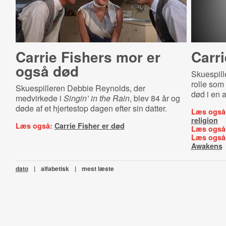
Carrie Fishers mor er
Carri
også død
Skuespille
rolle som
Skuespilleren Debbie Reynolds, der
død i en a
medvirkede i
Singin’ in the Rain
, blev 84 år og
døde af et hjertestop dagen efter sin datter.
Læs også
religion
Læs også:
Carrie Fisher er død
Læs også
Læs også
Awakens
dato
|
alfabetisk
|
mest læste