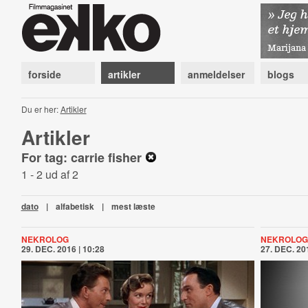
forside
artikler
anmeldelser
blogs
Du er her:
Artikler
Artikler
For tag: carrie fisher
1 - 2 ud af 2
dato
|
alfabetisk
|
mest læste
NEKROLOG
NEKROLOG
29. DEC. 2016 | 10:28
27. DEC. 201