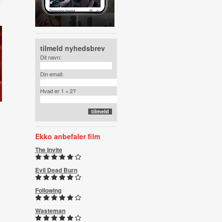
tilmeld nyhedsbrev
Dit navn:
Din email:
Hvad er 1 + 2?
Ekko anbefaler film
The Invite
Evil Dead Burn
Following
Wasteman