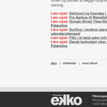
filmen og afviser at lægge biografs
visning.
Læs også:
Selvironi og hverdag i
Læs også:
Fra Aarhus til Ramalla
Læs også:
Google Street View-film
Palæstina
Læs også:
Surfing i verdens stør
udendørsfængsel
Læs også:
Film i et land uden inf
Læs også:
Dansk lavbudget viser 
Palæstina
dato
|
alfabetisk
|
mest læste
Filmmagas
Wildersgade
1408 Købe