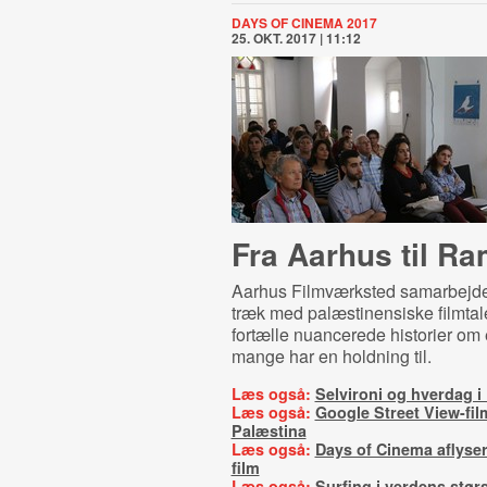
DAYS OF CINEMA 2017
25. OKT. 2017 | 11:12
Fra Aarhus til Ra
Aarhus Filmværksted samarbejder 
træk med palæstinensiske filmtal
fortælle nuancerede historier om 
mange har en holdning til.
Læs også:
Selvironi og hverdag i
Læs også:
Google Street View-film
Palæstina
Læs også:
Days of Cinema aflyser
film
Læs også:
Surfing i verdens stør