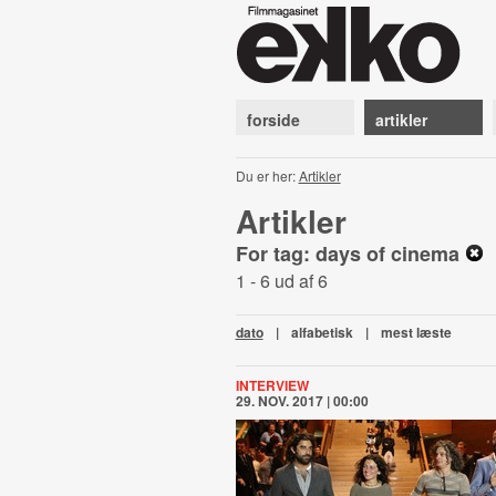
forside
artikler
Du er her:
Artikler
Artikler
For tag: days of cinema
1 - 6 ud af 6
dato
|
alfabetisk
|
mest læste
INTERVIEW
29. NOV. 2017 | 00:00