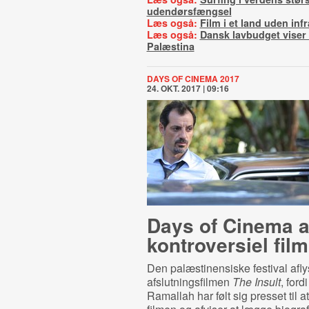
udendørsfængsel
Læs også:
Film i et land uden inf
Læs også:
Dansk lavbudget viser 
Palæstina
DAYS OF CINEMA 2017
24. OKT. 2017 | 09:16
Days of Cinema a
kontroversiel film
Den palæstinensiske festival afly
afslutningsfilmen
The Insult
, fordi
Ramallah har følt sig presset til a