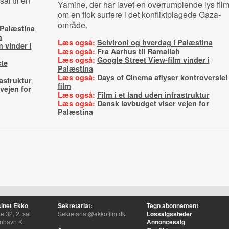
al til en
Yamine, der har lavet en overrumplende lys fil
om en flok surfere i det konfliktplagede Gaza-
område.
 Palæstina
h
Læs også:
Selvironi og hverdag i Palæstina
 vinder i
Læs også:
Fra Aarhus til Ramallah
Læs også:
Google Street View-film vinder i
ste
Palæstina
Læs også:
Days of Cinema aflyser kontroversiel
rastruktur
film
vejen for
Læs også:
Film i et land uden infrastruktur
Læs også:
Dansk lavbudget viser vejen for
Palæstina
inet Ekko
Sekretariat:
Tegn abonnement
 32, 2. sal
Sekretariat@ekkofilm.dk
Løssalgssteder
nhavn K
Annoncesalg