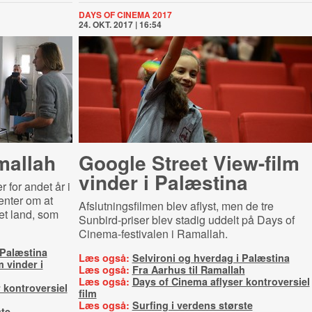
DAYS OF CINEMA 2017
24. OKT. 2017 | 16:54
mallah
Google Street View-film
vinder i Palæstina
for andet år i
enter om at
Afslutningsfilmen blev aflyst, men de tre
et land, som
Sunbird-priser blev stadig uddelt på Days of
Cinema-festivalen i Ramallah.
 Palæstina
Læs også:
Selvironi og hverdag i Palæstina
 vinder i
Læs også:
Fra Aarhus til Ramallah
Læs også:
Days of Cinema aflyser kontroversiel
 kontroversiel
film
Læs også:
Surfing i verdens største
ste