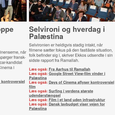
oppe
Selvironi og hverdag i
Palæstina
Selvironien er heldigvis stadig intakt, når
filmene sætter fokus på den fastlåste situation,
tinenserne, når
folk befinder sig i, skriver Ekkos udsendte i sin
spørger fransk-
sidste rapport fra Ramallah.
car-kandidat
 Cinema i
Læs også:
Fra Aarhus til Ramallah
Læs også:
Google Street View-film vinder i
Palæstina
 kontroversiel
Læs også:
Days of Cinema aflyser kontroversiel
film
Læs også:
Surfing i verdens største
udendørsfængsel
Læs også:
Film i et land uden infrastruktur
Læs også:
Dansk lavbudget viser vejen for
Palæstina