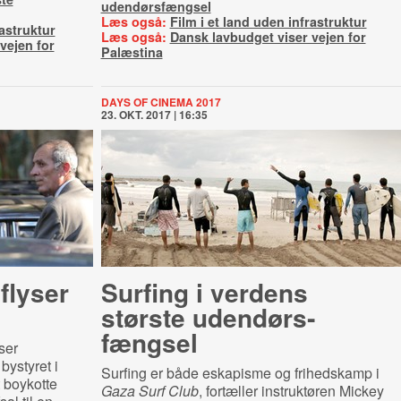
udendørsfængsel
Læs også:
Film i et land uden infrastruktur
rastruktur
Læs også:
Dansk lavbudget viser vejen for
vejen for
Palæstina
DAYS OF CINEMA 2017
23. OKT. 2017 | 16:35
flyser
Surfing i verdens
største uden­dørs­
fængsel
ser
 bystyret i
Surfing er både eskapisme og frihedskamp i
t boykotte
Gaza Surf Club
, fortæller instruktøren Mickey