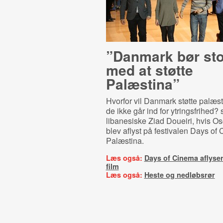
”Danmark bør st
med at støtte
Palæstina”
Hvorfor vil Danmark støtte palæs
de ikke går ind for ytringsfrihed? 
libanesiske Ziad Doueiri, hvis Os
blev aflyst på festivalen Days of
Palæstina.
Læs også:
Days of Cinema aflyser
film
Læs også:
Heste og nedløbsrør