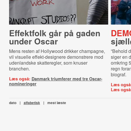
Effektfolk går på gaden
DEM
under Oscar
sjæll
Mens resten af Hollywood drikker champagne,
”
Behold d
vil visuelle effekt-designere demonstrere mod
siger en
udenlandske skatteregler, som knuser
omkring 5
branchen.
regn fora
biograf.
Læs også:
Danmark triumferer med tre Oscar-
nomineringer
Læs også
Læs også
dato
|
alfabetisk
|
mest læste