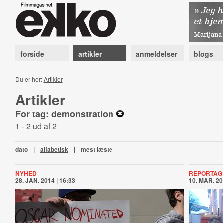
forside
artikler
anmeldelser
blogs
Du er her:
Artikler
Artikler
For tag: demonstration
1 - 2 ud af 2
dato
|
alfabetisk
|
mest læste
NYHED
REPORTAG
28. JAN. 2014 | 16:33
10. MAR. 20