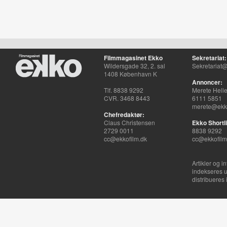
Filmmagasinet Ekko
Sekretariat:
Wildersgade 32, 2. sal
Sekretariat@
1408 København K
Annoncer:
Tlf. 8838 9292
Merete Hell
CVR. 3468 8443
6111 5851
merete@ekko
Chefredaktør:
Claus Christensen
Ekko Shortli
2729 0011
8838 9292
cc@ekkofilm.dk
cc@ekkofilm
Artikler og i
indekseres u
distribueres