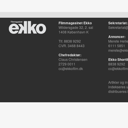
Filmmagasinet Ekko
Sekretariat:
Wildersgade 32, 2. sal
Sekretariat@
1408 København K
Annoncer:
Tlf. 8838 9292
Merete Hell
CVR. 3468 8443
6111 5851
merete@ekko
Chefredaktør:
Claus Christensen
Ekko Shortli
2729 0011
8838 9292
cc@ekkofilm.dk
cc@ekkofilm
Artikler og i
indekseres u
distribueres