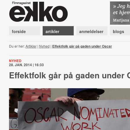
forside
artikler
anmeldelser
blogs
Du er her:
Artikler
|
Nyhed
|
Effektfolk går på gaden under Oscar
NYHED
28. JAN. 2014 | 16:33
Effektfolk går på gaden under 