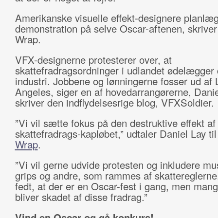
Amerikanske visuelle effekt-designere planlæ
demonstration på selve Oscar-aftenen, skrive
Wrap.
VFX-designerne protesterer over, at
skattefradragsordninger i udlandet ødelægger
industri. Jobbene og lønningerne fosser ud af 
Angeles, siger en af hovedarrangørerne, Dani
skriver den indflydelsesrige blog, VFXSoldier.
”Vi vil sætte fokus på den destruktive effekt af
skattefradrags-kapløbet,” udtaler Daniel Lay ti
Wrap
.
”Vi vil gerne udvide protesten og inkludere mu
grips og andre, som rammes af skattereglerne
fedt, at der er en Oscar-fest i gang, men mang
bliver skadet af disse fradrag.”
Vind en Oscar og gå konkurs!