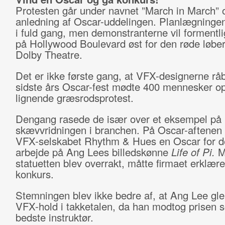
Protesten går under navnet ”March in March” o
anledning af Oscar-uddelingen. Planlægningen
i fuld gang, men demonstranterne vil formentl
på Hollywood Boulevard øst for den røde løbe
Dolby Theatre.
Det er ikke første gang, at VFX-designerne rå
sidste års Oscar-fest mødte 400 mennesker op 
lignende græsrodsprotest.
Dengang rasede de især over et eksempel på
skævvridningen i branchen. På Oscar-aftenen
VFX-selskabet Rhythm & Hues en Oscar for d
arbejde på Ang Lees billedskønne
Life of Pi.
Me
statuetten blev overrakt, måtte firmaet erklære
konkurs.
Stemningen blev ikke bedre af, at Ang Lee gle
VFX-hold i takketalen, da han modtog prisen 
bedste instruktør.