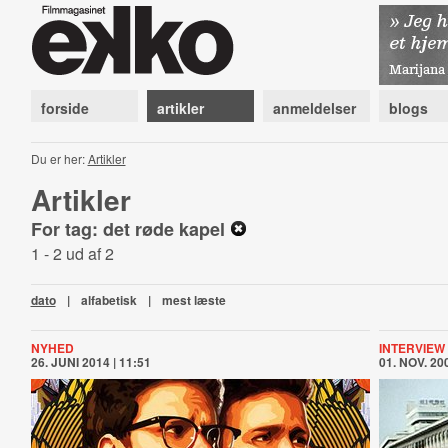
forside
artikler
anmeldelser
blogs
Du er her:
Artikler
Artikler
For tag: det røde kapel
1 - 2 ud af 2
dato
|
alfabetisk
|
mest læste
NYHED
INTERVIEW
26. JUNI 2014 | 11:51
01. NOV. 200