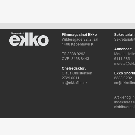
Filmmagasinet Ekko
Sekretariat:
Wildersgade 32, 2. sal
Sekretariat@
1408 København K
Annoncer:
Tlf. 8838 9292
Merete Hell
CVR. 3468 8443
6111 5851
merete@ekko
Chefredaktør:
Claus Christensen
Ekko Shortli
2729 0011
8838 9292
cc@ekkofilm.dk
cc@ekkofilm
Artikler og i
indekseres u
distribueres