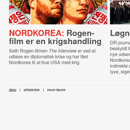
NORDKOREA:
Rogen-
Løgn
film er en krigshandling
DR-journa
beskyldt f
Seth Rogen-filmen
The Interview
er ved at
nye udsen
udløse en diplomatisk krise og har fået
Nordkorea
Nordkorea til at true USA med krig.
indirekte 
lyve, sig
dato
|
alfabetisk
|
mest læste