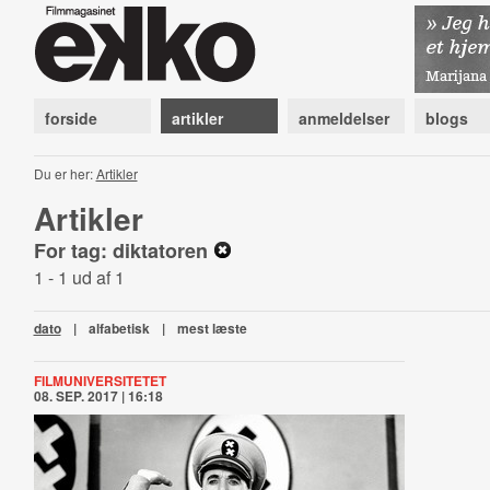
forside
artikler
anmeldelser
blogs
Du er her:
Artikler
Artikler
For tag: diktatoren
1 - 1 ud af 1
dato
|
alfabetisk
|
mest læste
FILMUNIVERSITETET
08. SEP. 2017 | 16:18