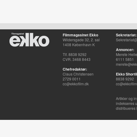
Filmmagasinet Ekko
Sekretariat:
Wildersgade 32, 2. sal
Sekretariat@
1408 København K
Annoncer:
Tlf. 8838 9292
Merete Hell
CVR. 3468 8443
6111 5851
merete@ekko
Chefredaktør:
Claus Christensen
Ekko Shortli
2729 0011
8838 9292
cc@ekkofilm.dk
cc@ekkofilm
Artikler og i
indekseres u
distribueres