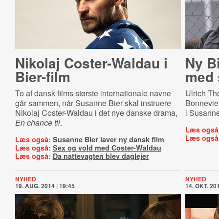
Nikolaj Coster-Waldau i
Ny Bi
Bier-film
med 
To af dansk films største internationale navne
Ulrich Th
går sammen, når Susanne Bier skal instruere
Bonnevie 
Nikolaj Coster-Waldau i det nye danske drama,
i Susanne
En chance til
.
Læs også
Læs også
Læs også:
Susanne Bier laver ny dansk film
Læs også:
Sex og vold med Coster-Waldau
Læs også:
Da nattevagten blev daglejer
NYHED
NYHED
19. AUG. 2014 | 19:45
14. OKT. 201