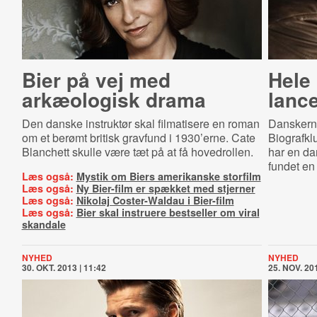
Bier på vej med
Hele
arkæologisk drama
lanc
Den danske instruktør skal filmatisere en roman
Danskerne
om et berømt britisk gravfund i 1930’erne. Cate
Biografkl
Blanchett skulle være tæt på at få hovedrollen.
har en da
fundet en 
Læs også:
Mystik om Biers amerikanske storfilm
Læs også:
Ny Bier-film er spækket med stjerner
Læs også:
Nikolaj Coster-Waldau i Bier-film
Læs også:
Bier skal instruere bestseller om viral
skandale
NYHED
NYHED
30. OKT. 2013 | 11:42
25. NOV. 201