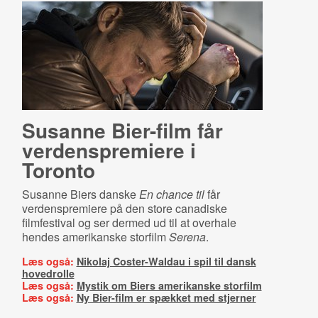
Susanne Bier-film får
ver­denspre­mi­e­re i
Toronto
Susanne Biers danske
En chance til
får
verdenspremiere på den store canadiske
filmfestival og ser dermed ud til at overhale
hendes amerikanske storfilm
Serena
.
Læs også:
Nikolaj Coster-Waldau i spil til dansk
hovedrolle
Læs også:
Mystik om Biers amerikanske storfilm
Læs også:
Ny Bier-film er spækket med stjerner