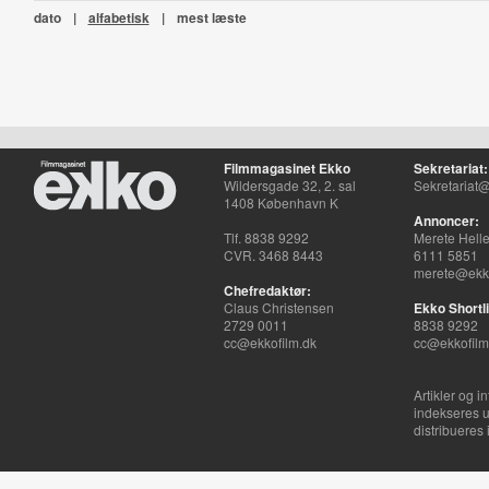
dato
|
alfabetisk
|
mest læste
Filmmagasinet Ekko
Sekretariat:
Wildersgade 32, 2. sal
Sekretariat@
1408 København K
Annoncer:
Tlf. 8838 9292
Merete Hell
CVR. 3468 8443
6111 5851
merete@ekko
Chefredaktør:
Claus Christensen
Ekko Shortli
2729 0011
8838 9292
cc@ekkofilm.dk
cc@ekkofilm
Artikler og i
indekseres u
distribueres