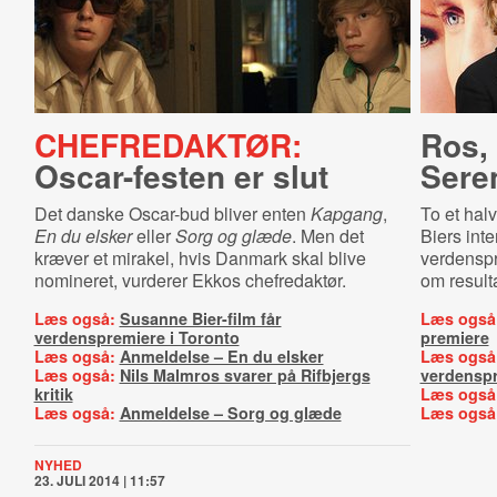
CHEFREDAKTØR:
Ros, 
Oscar-festen er slut
Sere
Det danske Oscar-bud bliver enten
Kapgang
,
To et hal
En du elsker
eller
Sorg og glæde
. Men det
Biers int
kræver et mirakel, hvis Danmark skal blive
verdenspr
nomineret, vurderer Ekkos chefredaktør.
om resulta
Læs også:
Susanne Bier-film får
Læs også
verdenspremiere i Toronto
premiere
Læs også:
Anmeldelse – En du elsker
Læs også
Læs også:
Nils Malmros svarer på Rifbjergs
verdenspr
kritik
Læs også
Læs også:
Anmeldelse – Sorg og glæde
Læs også
NYHED
23. JULI 2014 | 11:57