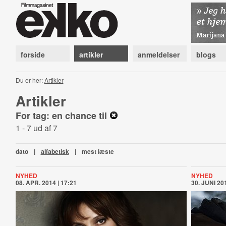
forside
artikler
anmeldelser
blogs
Du er her:
Artikler
Artikler
For tag: en chance til
1 - 7 ud af 7
dato
|
alfabetisk
|
mest læste
NYHED
NYHED
08. APR. 2014 | 17:21
30. JUNI 201