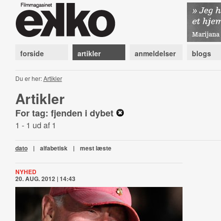
forside
artikler
anmeldelser
blogs
Du er her:
Artikler
Artikler
For tag: fjenden i dybet
1 - 1 ud af 1
dato
|
alfabetisk
|
mest læste
NYHED
20. AUG. 2012 | 14:43