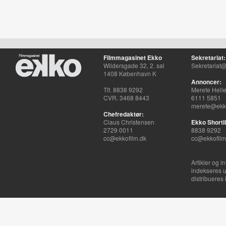
Filmmagasinet Ekko
Sekretariat:
Wildersgade 32, 2. sal
Sekretariat@
1408 København K
Annoncer:
Tlf. 8838 9292
Merete Hell
CVR. 3468 8443
6111 5851
merete@ekko
Chefredaktør:
Claus Christensen
Ekko Shortli
2729 0011
8838 9292
cc@ekkofilm.dk
cc@ekkofilm
Artikler og i
indekseres u
distribueres