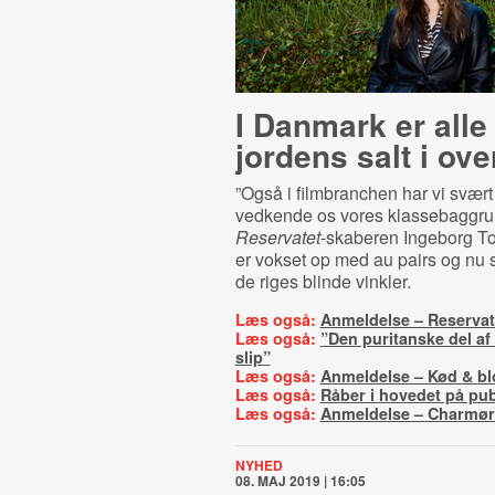
I Danmark er alle
jordens salt i ove
”Også i filmbranchen har vi svært
vedkende os vores klassebaggrun
Reservatet
-skaberen Ingeborg To
er vokset op med au pairs og nu st
de riges blinde vinkler.
Læs også:
Anmeldelse – Reservat
Læs også:
”Den puritanske del af
slip”
Læs også:
Anmeldelse – Kød & bl
Læs også:
Råber i hovedet på pu
Læs også:
Anmeldelse – Charmø
NYHED
08. MAJ 2019 | 16:05