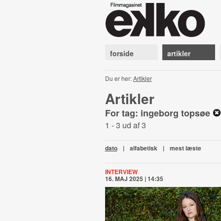
forside
artikler
Du er her:
Artikler
Artikler
For tag: ingeborg topsøe
1 - 3 ud af 3
dato
|
alfabetisk
|
mest læste
INTERVIEW
16. MAJ 2025 | 14:35