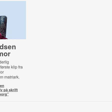
udsen
mor
erlig
ørste klip fra
vor
om matriark.
ren
v på skrift
yborg”