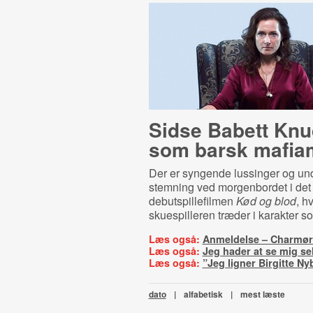
Sidse Babett Kn
som barsk mafia
Der er syngende lussinger og und
stemning ved morgenbordet i det f
debutspillefilmen
Kød og blod
, h
skuespilleren træder i karakter s
Læs også:
Anmeldelse – Charmø
Læs også:
Jeg hader at se mig sel
Læs også:
”Jeg ligner Birgitte N
dato
|
alfabetisk
|
mest læste