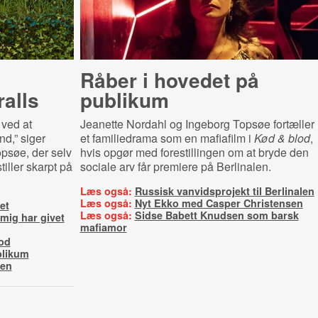
Råber i hovedet på
ralls
publikum
 ved at
Jeanette Nordahl og Ingeborg Topsøe fortæller
d,” siger
et familiedrama som en mafiafilm i
Kød & blod
,
psøe, der selv
hvis opgør med forestillingen om at bryde den
iller skarpt på
sociale arv får premiere på Berlinalen.
Læs også:
Russisk vanvidsprojekt til Berlinalen
Læs også:
Nyt Ekko med Casper Christensen
et
Læs også:
Sidse Babett Knudsen som barsk
 mig har givet
mafiamor
od
blikum
ren