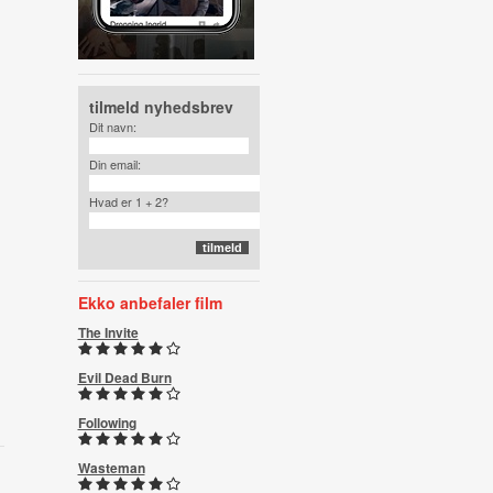
tilmeld nyhedsbrev
Dit navn:
Din email:
Hvad er 1 + 2?
Ekko anbefaler film
The Invite
Evil Dead Burn
Following
Wasteman