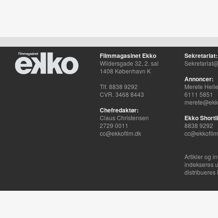
Filmmagasinet Ekko
Sekretariat:
Wildersgade 32, 2. sal
Sekretariat@
1408 København K
Annoncer:
Tlf. 8838 9292
Merete Hell
CVR. 3468 8443
6111 5851
merete@ekko
Chefredaktør:
Claus Christensen
Ekko Shortli
2729 0011
8838 9292
cc@ekkofilm.dk
cc@ekkofilm
Artikler og i
indekseres u
distribueres