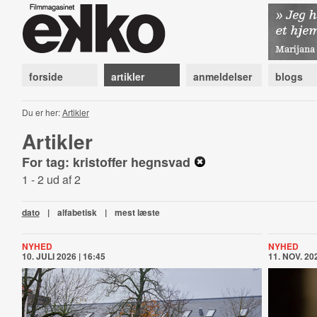
forside
artikler
anmeldelser
blogs
Du er her:
Artikler
Artikler
For tag: kristoffer hegnsvad
1 - 2 ud af 2
dato
|
alfabetisk
|
mest læste
NYHED
NYHED
10. JULI 2026 | 16:45
11. NOV. 202