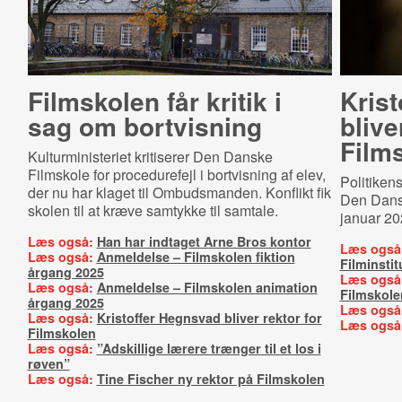
Filmskolen får kritik i
Kris
sag om bortvisning
blive
Film
Kulturministeriet kritiserer Den Danske
Filmskole for procedurefejl i bortvisning af elev,
Politikens
der nu har klaget til Ombudsmanden. Konflikt fik
Den Dansk
skolen til at kræve samtykke til samtale.
januar 20
Læs også:
Han har indtaget Arne Bros kontor
Læs også
Læs også:
Anmeldelse – Filmskolen fiktion
Filminstit
årgang 2025
Læs også
Læs også:
Anmeldelse – Filmskolen animation
Filmskole
årgang 2025
Læs også
Læs også:
Kristoffer Hegnsvad bliver rektor for
Læs også
Filmskolen
Læs også:
”Adskillige lærere trænger til et los i
røven”
Læs også:
Tine Fischer ny rektor på Filmskolen