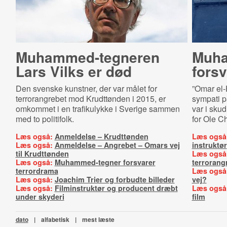
Muham­med-​teg­ne­ren
Muha
Lars Vilks er død
forsv
Den svenske kunstner, der var målet for
”Omar el-
terrorangrebet mod Krudttønden i 2015, er
sympati på
omkommet i en trafikulykke i Sverige sammen
var i skud
med to politifolk.
for Ole C
Læs også:
Anmeldelse – Krudttønden
Læs også
Læs også:
Anmeldelse – Angrebet – Omars vej
instruktør
til Krudttønden
Læs også
Læs også:
Muhammed-tegner forsvarer
terrorang
terrordrama
Læs også
Læs også:
Joachim Trier og forbudte billeder
vej?
Læs også:
Filminstruktør og producent dræbt
Læs også
under skyderi
film
dato
|
alfabetisk
|
mest læste