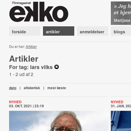
forside
artikler
anmeldelser
blogs
Du er her:
Artikler
Artikler
For tag: lars vilks
1 - 2 ud af 2
dato
|
alfabetisk
|
mest læste
NYHED
NYHED
03. OKT. 2021 | 23:19
31. JAN. 202