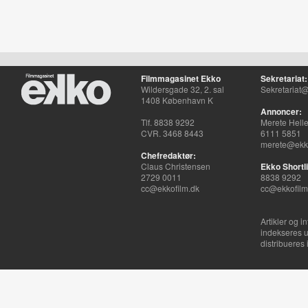
Filmmagasinet Ekko
Sekretariat:
Wildersgade 32, 2. sal
Sekretariat@
1408 København K
Annoncer:
Tlf. 8838 9292
Merete Hell
CVR. 3468 8443
6111 5851
merete@ekko
Chefredaktør:
Claus Christensen
Ekko Shortli
2729 0011
8838 9292
cc@ekkofilm.dk
cc@ekkofilm
Artikler og i
indekseres u
distribueres