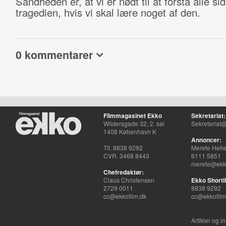
Sandheden er, at vi er nødt til at forstå alle sid
tragedien, hvis vi skal lære noget af den.
0 kommentarer
Filmmagasinet Ekko
Sekretariat:
Wildersgade 32, 2. sal
Sekretariat@
1408 København K
Annoncer:
Tlf. 8838 9292
Merete Hell
CVR. 3468 8443
6111 5851
merete@ekko
Chefredaktør:
Claus Christensen
Ekko Shortli
2729 0011
8838 9292
cc@ekkofilm.dk
cc@ekkofilm
Artikler og i