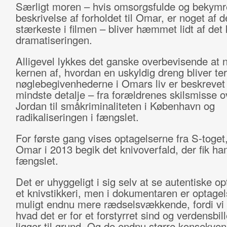
Særligt moren – hvis omsorgsfulde og bekym
beskrivelse af forholdet til Omar, er noget af d
stærkeste i filmen – bliver hæmmet lidt af det 
dramatiseringen.
Alligevel lykkes det ganske overbevisende at nå
kernen af, hvordan en uskyldig dreng bliver terr
nøglebegivenhederne i Omars liv er beskrevet 
mindste detalje – fra forældrenes skilsmisse o
Jordan til småkriminaliteten i København og
radikaliseringen i fængslet.
For første gang vises optagelserne fra S-toget
Omar i 2013 begik det knivoverfald, der fik h
fængslet.
Det er uhyggeligt i sig selv at se autentiske op
et knivstikkeri, men i dokumentaren er optage
muligt endnu mere rædselsvækkende, fordi vi f
hvad det er for et forstyrret sind og verdensbil
ligger til grund. Og de endnu større konsekven