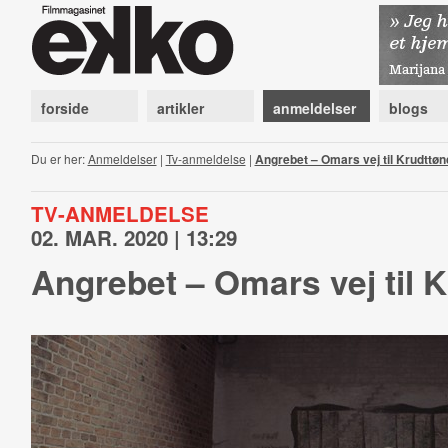
forside
artikler
anmeldelser
blogs
Du er her:
Anmeldelser
|
Tv-anmeldelse
|
Angrebet – Omars vej til Krudttø
TV-ANMELDELSE
02. MAR. 2020 | 13:29
Angrebet – Omars vej til 