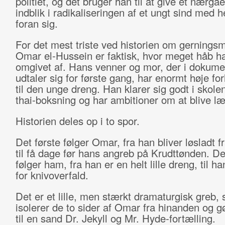
politiet, og det bruger han til at give et nærgå
indblik i radikaliseringen af et ungt sind med he
foran sig.
For det mest triste ved historien om gerning
Omar el-Hussein er faktisk, hvor meget håb h
omgivet af. Hans venner og mor, der i dokume
udtaler sig for første gang, har enormt høje fo
til den unge dreng. Han klarer sig godt i skolen,
thai-boksning og har ambitioner om at blive l
Historien deles op i to spor.
Det første følger Omar, fra han bliver løsladt f
til få dage før hans angreb på Krudttønden. De
følger ham, fra han er en helt lille dreng, til h
for knivoverfald.
Det er et lille, men stærkt dramaturgisk greb,
isolerer de to sider af Omar fra hinanden og gø
til en sand Dr. Jekyll og Mr. Hyde-fortælling.