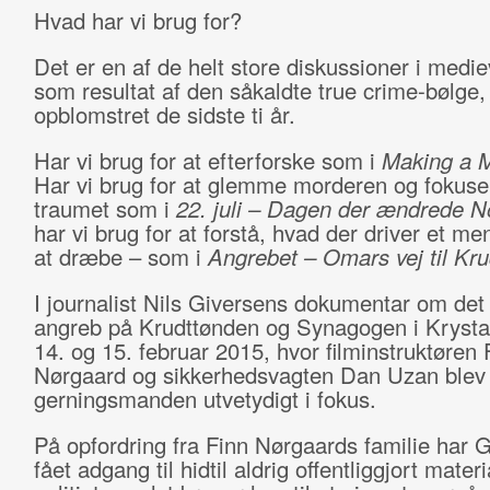
Hvad har vi brug for?
Det er en af de helt store diskussioner i medi
som resultat af den såkaldte true crime-bølge,
opblomstret de sidste ti år.
Har vi brug for at efterforske som i
Making a 
Har vi brug for at glemme morderen og fokuse
traumet som i
22. juli – Dagen der ændrede N
har vi brug for at forstå, hvad der driver et me
at dræbe – som i
Angrebet – Omars vej til Kr
I journalist Nils Giversens dokumentar om de
angreb på Krudttønden og Synagogen i Kryst
14. og 15. februar 2015, hvor filminstruktøren 
Nørgaard og sikkerhedsvagten Dan Uzan blev 
gerningsmanden utvetydigt i fokus.
På opfordring fra Finn Nørgaards familie har 
fået adgang til hidtil aldrig offentliggjort materi