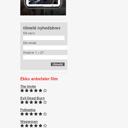
tilmeld nyhedsbrev
Dit navn:
Din email:
Hvad er 1 + 2?
Ekko anbefaler film
The Invite
Evil Dead Burn
Following
Wasteman