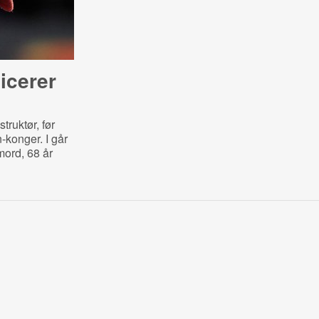
icerer
truktør, før
n-konger. I går
ord, 68 år