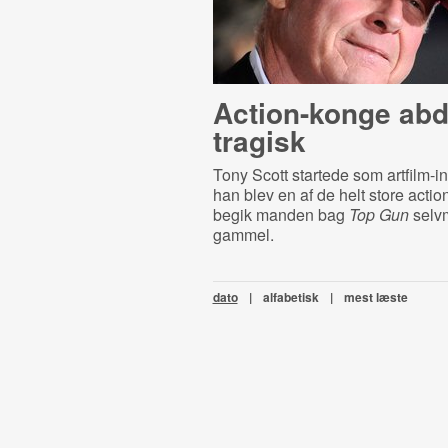
Action-konge abd
tragisk
Tony Scott startede som artfilm-ins
han blev en af de helt store actio
begik manden bag
Top Gun
selvm
gammel.
dato
|
alfabetisk
|
mest læste