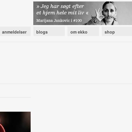
anmeldelser
blogs
om ekko
shop