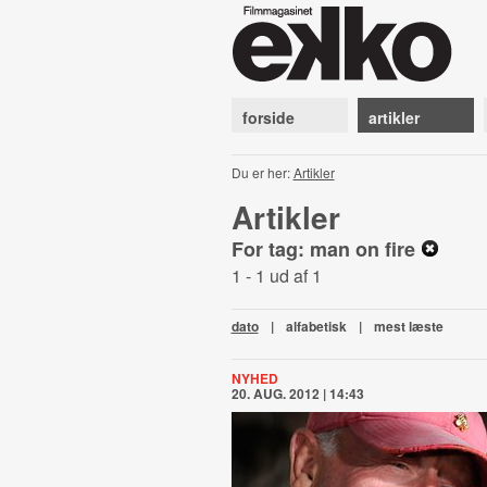
forside
artikler
Du er her:
Artikler
Artikler
For tag: man on fire
1 - 1 ud af 1
dato
|
alfabetisk
|
mest læste
NYHED
20. AUG. 2012 | 14:43