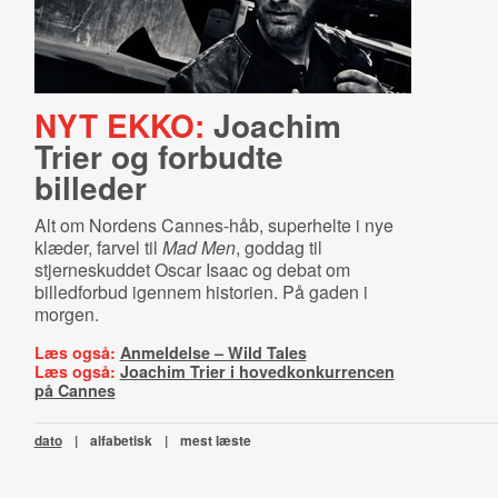
NYT EKKO:
Joachim
Trier og forbudte
billeder
Alt om Nordens Cannes-håb, superhelte i nye
klæder, farvel til
Mad Men
, goddag til
stjerneskuddet Oscar Isaac og debat om
billedforbud igennem historien. På gaden i
morgen.
Læs også:
Anmeldelse – Wild Tales
Læs også:
Joachim Trier i hovedkonkurrencen
på Cannes
dato
|
alfabetisk
|
mest læste