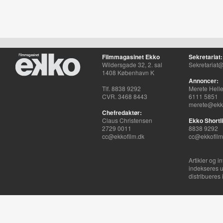
Filmmagasinet Ekko
Sekretariat:
Wildersgade 32, 2. sal
Sekretariat@
1408 København K
Annoncer:
Tlf. 8838 9292
Merete Hell
CVR. 3468 8443
6111 5851
merete@ekko
Chefredaktør:
Claus Christensen
Ekko Shortli
2729 0011
8838 9292
cc@ekkofilm.dk
cc@ekkofilm
Artikler og i
indekseres u
distribueres