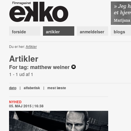
forside
artikler
anmeldelser
blogs
Du er her:
Artikler
Artikler
For tag: matthew weiner
1 - 1 ud af 1
dato
|
alfabetisk
|
mest læste
NYHED
05. MAJ 2015 | 16:38