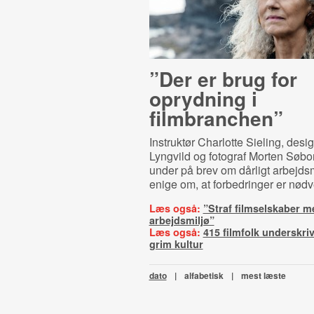
”Der er brug for
oprydning i
filmbranchen”
Instruktør Charlotte Sieling, desi
Lyngvild og fotograf Morten Søbo
under på brev om dårligt arbejdsm
enige om, at forbedringer er nød
Læs også:
”Straf filmselskaber m
arbejdsmiljø”
Læs også:
415 filmfolk underskri
grim kultur
dato
|
alfabetisk
|
mest læste