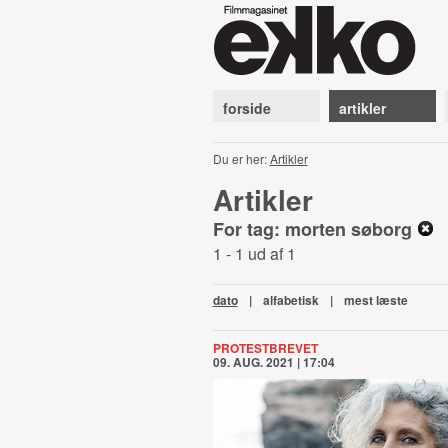
forside
artikler
Du er her:
Artikler
Artikler
For tag: morten søborg
1 - 1 ud af 1
dato
|
alfabetisk
|
mest læste
PROTESTBREVET
09. AUG. 2021 | 17:04