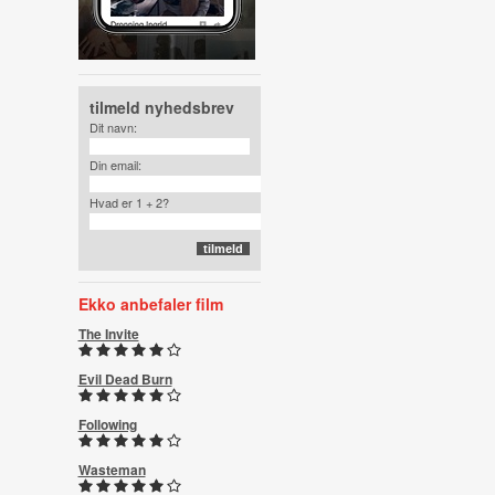
tilmeld nyhedsbrev
Dit navn:
Din email:
Hvad er 1 + 2?
Ekko anbefaler film
The Invite
Evil Dead Burn
Following
Wasteman