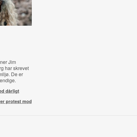
gner Jim
rg har skrevet
iljø. De er
vendige.
ed dårligt
ver protest mod