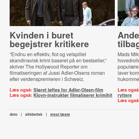
Kvinden i buret
Ande
begejstrer kritikere
tilba
”Endnu en effektiv, flot og velspillet
Mads Mikk
skandinavisk krimi baseret på en bestseller,”
hovedroll
skriver The Hollywood Reporter om
populære 
filmatiseringen af Jussi Adler-Olsens roman
laver ko
efter verdenspremieren i Schweiz.
hukommel
Læs også:
Sløret løftes for Adler-Olsen-film
Læs også
Læs også:
Klovn-instruktør filmatiserer krimihit
ryttere
Læs også
dato
|
alfabetisk
|
mest læste