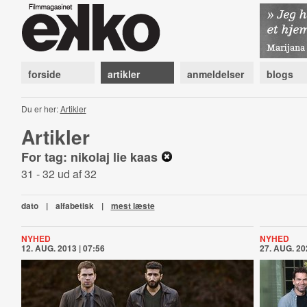
forside
artikler
anmeldelser
blogs
Du er her:
Artikler
Artikler
For tag: nikolaj lie kaas
31 - 32 ud af 32
dato
|
alfabetisk
|
mest læste
NYHED
NYHED
12. AUG. 2013 | 07:56
27. AUG. 20