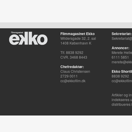
Filmmagasinet Ekko
Sekretariat:
Wildersgade 32, 2. sal
Sekretariat@
1408 København K
Annoncer:
Tlf. 8838 9292
Merete Hell
CVR. 3468 8443
6111 5851
merete@ekko
Chefredaktør:
Claus Christensen
Ekko Shortli
2729 0011
8838 9292
cc@ekkofilm.dk
cc@ekkofilm
Artikler og i
indekseres u
distribueres