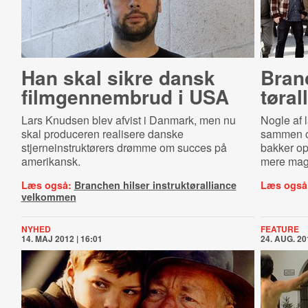
Han skal sikre dansk
Branc
filmgennembrud i USA
tøral
Lars Knudsen blev afvist i Danmark, men nu
Nogle af l
skal produceren realisere danske
sammen om
stjerneinstruktørers drømme om succes på
bakker op
amerikansk.
mere magt
Læs også:
Branchen hilser instruktøralliance
Læs også
velkommen
NYHED
FEATURE
14. MAJ 2012 | 16:01
24. AUG. 20