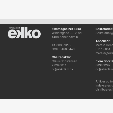
Filmmagasinet Ekko
Sekretariat:
Wildersgade 32, 2. sal
Sekretariat@
1408 København K
Annoncer:
Tlf. 8838 9292
Merete Hell
CVR. 3468 8443
6111 5851
merete@ekko
Chefredaktør:
Claus Christensen
Ekko Shortli
2729 0011
8838 9292
cc@ekkofilm.dk
cc@ekkofilm
Artikler og i
indekseres u
distribueres