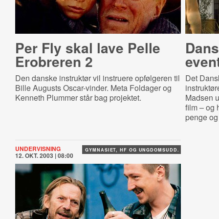
Per Fly skal lave Pelle
Dans
Erobreren 2
even
Den danske instruktør vil instruere opfølgeren til
Det Dansk
Bille Augusts Oscar-vinder. Meta Foldager og
instruktø
Kenneth Plummer står bag projektet.
Madsen ud
film – og
penge og 
UNDERVISNING
GYMNASIET, HF OG UNGDOMSUDD.
12. OKT. 2003 | 08:00