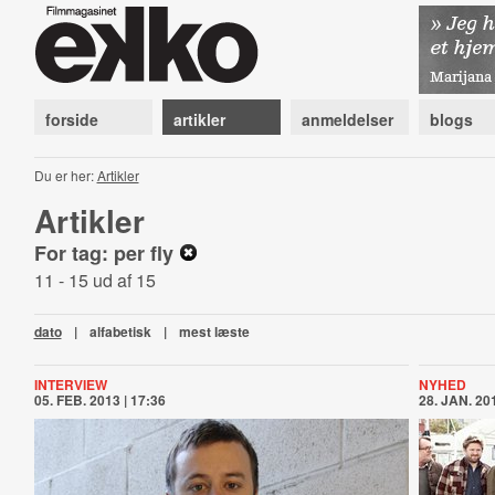
forside
artikler
anmeldelser
blogs
Du er her:
Artikler
Artikler
For tag: per fly
11 - 15 ud af 15
dato
|
alfabetisk
|
mest læste
INTERVIEW
NYHED
05. FEB. 2013 | 17:36
28. JAN. 201