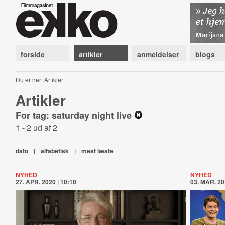
forside
artikler
anmeldelser
blogs
Du er her:
Artikler
Artikler
For tag: saturday night live
1 - 2 ud af 2
dato
|
alfabetisk
|
mest læste
NYHED
NYHED
27. APR. 2020 | 10:10
03. MAR. 20