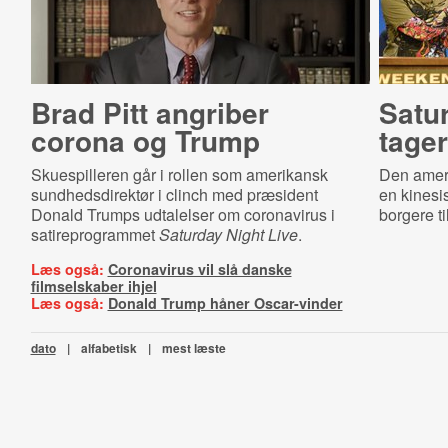
Brad Pitt angriber
Satu
corona og Trump
tager
Skuespilleren går i rollen som amerikansk
Den ameri
sundhedsdirektør i clinch med præsident
en kinesi
Donald Trumps udtalelser om coronavirus i
borgere til
satireprogrammet
Saturday Night Live
.
Læs også:
Coronavirus vil slå danske
filmselskaber ihjel
Læs også:
Donald Trump håner Oscar-vinder
dato
|
alfabetisk
|
mest læste