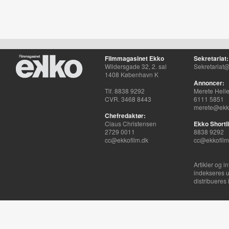
Filmmagasinet Ekko
Sekretariat:
Wildersgade 32, 2. sal
Sekretariat@
1408 København K
Annoncer:
Tlf. 8838 9292
Merete Hell
CVR. 3468 8443
6111 5851
merete@ekko
Chefredaktør:
Claus Christensen
Ekko Shortli
2729 0011
8838 9292
cc@ekkofilm.dk
cc@ekkofilm
Artikler og i
indekseres u
distribueres