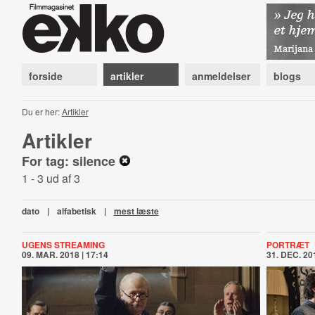
forside
artikler
anmeldelser
blogs
Du er her:
Artikler
Artikler
For tag: silence
1 - 3 ud af 3
dato
|
alfabetisk
|
mest læste
UGENS STREAMING
PORTRÆT
09. MAR. 2018 | 17:14
31. DEC. 201