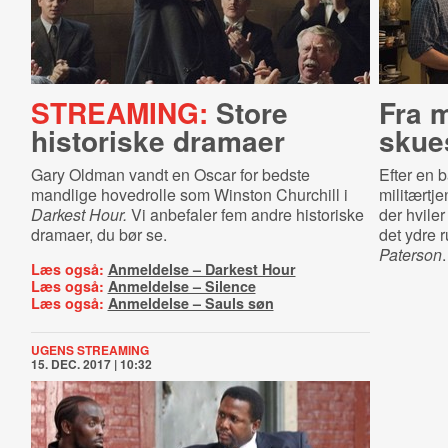
STREAMING:
Store
Fra m
historiske dramaer
skues
Gary Oldman vandt en Oscar for bedste
Efter en 
mandlige hovedrolle som Winston Churchill i
militærtj
Darkest Hour.
Vi anbefaler fem andre historiske
der hviler
dramaer, du bør se.
det ydre r
Paterson
.
Læs også:
Anmeldelse – Darkest Hour
Læs også:
Anmeldelse – Silence
Læs også:
Anmeldelse – Sauls søn
UGENS STREAMING
15. DEC. 2017 | 10:32