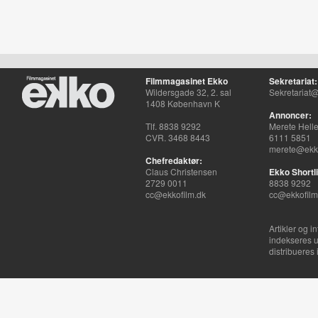
Filmmagasinet Ekko
Sekretariat:
Wildersgade 32, 2. sal
Sekretariat@
1408 København K
Annoncer:
Tlf. 8838 9292
Merete Hell
CVR. 3468 8443
6111 5851
merete@ekko
Chefredaktør:
Claus Christensen
Ekko Shortli
2729 0011
8838 9292
cc@ekkofilm.dk
cc@ekkofilm
Artikler og i
indekseres u
distribueres