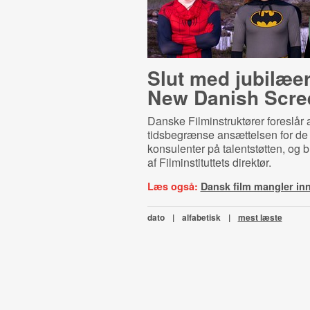
Slut med jubilæe
New Danish Scre
Danske Filminstruktører foreslår 
tidsbegrænse ansættelsen for de
konsulenter på talentstøtten, og b
af Filminstituttets direktør.
Læs også:
Dansk film mangler in
dato
|
alfabetisk
|
mest læste