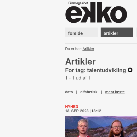
forside
artikler
Du er her:
Artikler
Artikler
For tag: talentudvikling
1 - 1 ud af 1
dato
|
alfabetisk
|
mest læste
NYHED
18. SEP. 2023 | 18:12