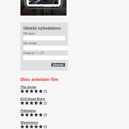
tilmeld nyhedsbrev
Dit navn:
Din email:
Hvad er 1 + 2?
Ekko anbefaler film
The Invite
Evil Dead Burn
Following
Wasteman