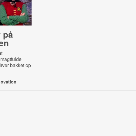
r på
en
at
 magtfulde
liver bakket op
novation