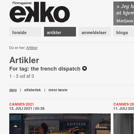
forside
artikler
anmeldelser
blogs
Du er her:
Artikler
Artikler
For tag: the french dispatch
1 - 3 ud af 3
dato
|
alfabetisk
|
mest læste
CANNES 2021
CANNES 20
13. JULI 2021 | 00:38
11. JULI 202