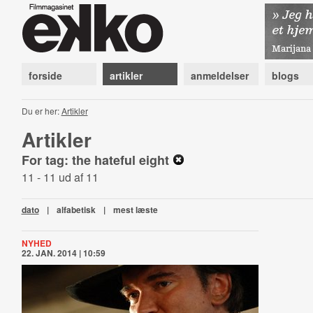
forside
artikler
anmeldelser
blogs
Du er her:
Artikler
Artikler
For tag: the hateful eight
11 - 11 ud af 11
dato
|
alfabetisk
|
mest læste
NYHED
22. JAN. 2014 | 10:59