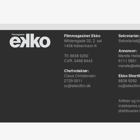
Filmmagasinet Ekko
Sekretariat:
Wildersgade 32, 2. sal
Sekretariat@
1408 København K
Annoncer:
Tlf. 8838 9292
Merete Hell
CVR. 3468 8443
6111 5851
merete@ekko
Chefredaktør:
Claus Christensen
Ekko Shortli
2729 0011
8838 9292
cc@ekkofilm.dk
cc@ekkofilm
Artikler og i
indekseres u
distribueres