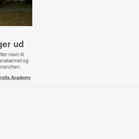
ger ud
fter navn til
ranskønnet og
mbranchen.
rella Academy