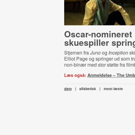
Oscar-​no­mi­ne­ret
skuespiller sprin
Stjernen fra
Juno
og
Inception
ski
Elliot Page og springer ud som t
non-binær med stor støtte fra fil
Læs også:
Anmeldelse – The Umb
dato
|
alfabetisk
|
mest læste