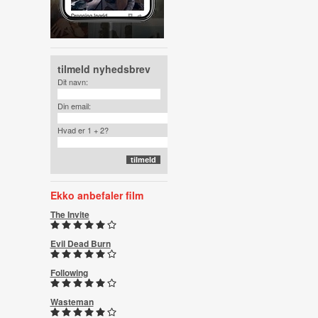
tilmeld nyhedsbrev
Dit navn:
Din email:
Hvad er 1 + 2?
Ekko anbefaler film
The Invite
Evil Dead Burn
Following
Wasteman