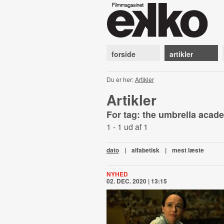
forside
artikler
Du er her:
Artikler
Artikler
For tag: the umbrella aca
1 - 1 ud af 1
dato
|
alfabetisk
|
mest læste
NYHED
02. DEC. 2020 | 13:15